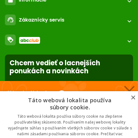
expand_more
call
+421 552 601 000
Registrácia / login
email
Zákaznícky servis
support_agent
podpora@abc-zoo.sk
expand_more
Kontakt
FAQ - Často kladené otázky
Obchodné podmienky
loyalty
O nás
expand_more
Dodacie podmienky
ABC Club
Súbory cookies na stránke
Použite body a nakupujte lacnejšie!
Nastavenia súborov cookie
Reklamácie
Chcem vedieť o lacnejších
Viac info
Ochrana osobných údajov
ponukách a novinkách
Odstúpenie od zmluvy
- online
forward_to_inbox
Nakupuj za klubové ceny 🏆
×
* Zadaním e-mailu súhlasíte so spracovaním osobných údajov na účely
Táto webová lokalita používa
mailing listu abc-zoo
Nižšie ceny na vybrané produkty. 2 % cashback. Členstvo zadarmo.
súbory cookie.
Táto webová lokalita používa súbory cookie na zlepšenie
používateľskej skúsenosti. Používaním našej webovej lokality
vyjadrujete súhlas s používaním všetkých súborov cookie v súlade s
Chcem klubové ceny
našimi zásadami používania súborov cookie.
Prečítať viac