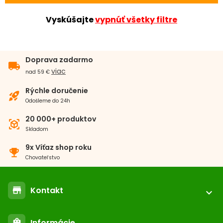
Vyskúšajte
vypnúť všetky filtre
Doprava zadarmo
local_shipping
viac
nad 59 €
Rýchle doručenie
rocket_launch
Odošleme do 24h
20 000+ produktov
view_in_ar
Skladom
9x Víťaz shop roku
emoji_events
Chovateľstvo
Kontakt
store
expand_more
location_on
ABC-ZOO.SK
Informácie
shopping_bag
Nižné Kapustníky 2 040 12 Košice - Nad jazerom