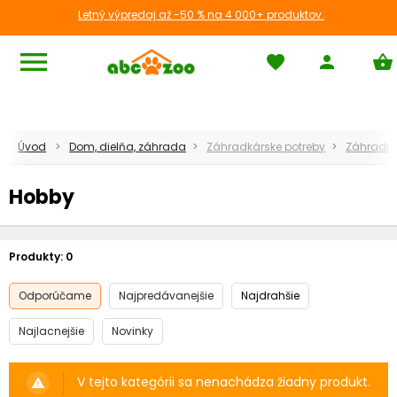
Letný výpredaj až -50 % na 4 000+ produktov.
menu
favorite
person
shopping_basket
Úvod
Dom, dielňa, záhrada
Záhradkárske potreby
Záhradné
Hobby
Produkty:
0
Odporúčame
Najpredávanejšie
Najdrahšie
Najlacnejšie
Novinky
V tejto kategórii sa nenachádza žiadny produkt.
warning