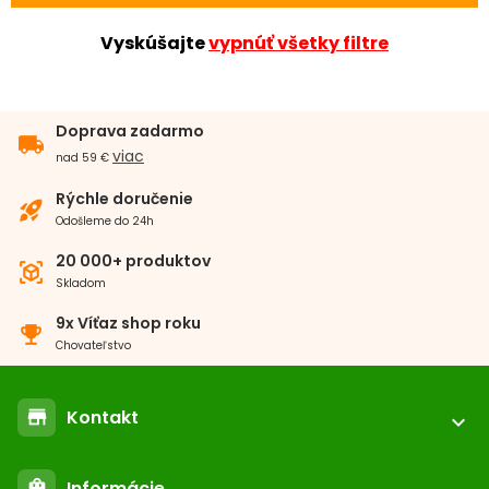
Vyskúšajte
vypnúť všetky filtre
Doprava zadarmo
local_shipping
viac
nad 59 €
Rýchle doručenie
rocket_launch
Odošleme do 24h
20 000+ produktov
view_in_ar
Skladom
9x Víťaz shop roku
emoji_events
Chovateľstvo
Kontakt
store
expand_more
location_on
ABC-ZOO.SK
Informácie
shopping_bag
Nižné Kapustníky 2 040 12 Košice - Nad jazerom