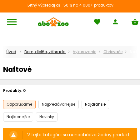
Letný výpredaj až -50 % na 4 000+ produktov.
menu
favorite
person
shopping_basket
Úvod
Dom, dielňa, záhrada
Vykurovanie
Ohrievače
Naft
Naftové
Produkty:
0
Odporúčame
Najpredávanejšie
Najdrahšie
Najlacnejšie
Novinky
V tejto kategórii sa nenachádza žiadny produkt.
warning