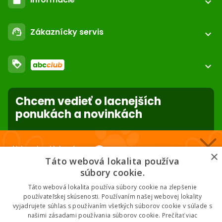
expand_more
call
+421 552 601 000
Registrácia / login
email
Zákaznícky servis
support_agent
podpora@abc-zoo.sk
expand_more
Kontakt
FAQ - Často kladené otázky
Obchodné podmienky
loyalty
O nás
expand_more
Dodacie podmienky
ABC Club
Súbory cookies na stránke
Použite body a nakupujte lacnejšie!
Nastavenia súborov cookie
Reklamácie
Chcem vedieť o lacnejších
Viac info
Ochrana osobných údajov
ponukách a novinkách
Odstúpenie od zmluvy
- online
forward_to_inbox
Nakupuj za klubové ceny 🏆
×
* Zadaním e-mailu súhlasíte so spracovaním osobných údajov na účely
Táto webová lokalita používa
mailing listu abc-zoo
Nižšie ceny na vybrané produkty. 2 % cashback. Členstvo zadarmo.
súbory cookie.
Táto webová lokalita používa súbory cookie na zlepšenie
používateľskej skúsenosti. Používaním našej webovej lokality
vyjadrujete súhlas s používaním všetkých súborov cookie v súlade s
Chcem klubové ceny
našimi zásadami používania súborov cookie.
Prečítať viac