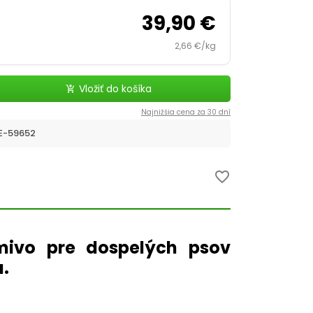
39,90 €
2,66 €/kg
Vložiť do košíka
add_shopping_cart
Najnižšia cena za 30 dní
E-59652
favorite_border
mivo pre dospelých psov
u.