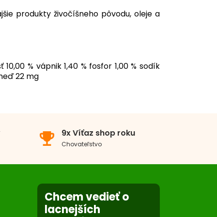
jšie produkty živočíšneho pôvodu, oleje a
ť 10,00 % vápnik 1,40 % fosfor 1,00 % sodík
g meď 22 mg
eľké a obrie plemeno
v
9x Víťaz shop roku
emoji_events
Chovateľstvo
Chcem vedieť o
lacnejších