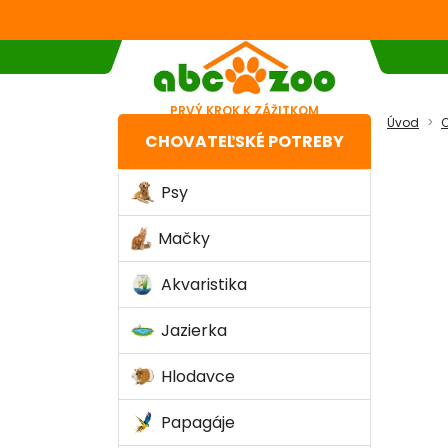
PRVÝ KROK K ZÁŽITKOM
Úvod
C
CHOVATEĽSKÉ POTREBY
Psy
Mačky
Akvaristika
Jazierka
Hlodavce
Papagáje