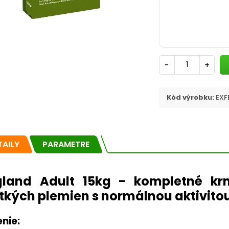
-
+
Kód výrobku:
EXF
TAILY
PARAMETRE
land Adult 15kg - kompletné kr
tkých plemien s normálnou aktivito
enie: