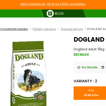
Letný výpredaj až -50 % na 4 000+ produktov.
article
BLOG
hovateľské potreby
Potreby pre psov
Granule pre psy
DOGLAND Ad
DOGLAND 
Dogland Adult 15kg
DETAILOV
Na Sklade
check_circle
event
VARIANTY : 2
15 kg
39,90 €/ks