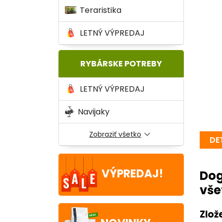
Teraristika
LETNÝ VÝPREDAJ
RYBÁRSKE POTREBY
LETNÝ VÝPREDAJ
Navijaky
expand_more
Zobraziť všetko
DE
VÝPREDAJ!
Dog
vše
Zlož