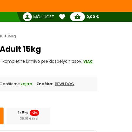
favorite
person
shopping_basket
MÔJ ÚČET
0,00 €
Žiadne produkty
Pokladňa
Obľúbené produkty
ult 15kg
Adult 15kg
 - kompletné krmivo pre dospelých psov.
VIAC
Odošleme
zajtra
Značka:
BEWI DOG
-2%
2 x 15kg
39,10 €/ks