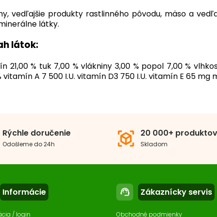
iny, vedľajšie produkty rastlinného pôvodu, mäso a vedľa
 minerálne látky.
h látok:
ín 21,00 % tuk 7,00 % vlákniny 3,00 % popol 7,00 % vlhkos
% vitamín A 7 500 I.U. vitamín D3 750 I.U. vitamín E 65 m
osť psa
Stredné plemeno
V
 psa
Dospelý pes
Rýchle doručenie
20 000+ produkto
view_in_ar
Odošleme do 24h
Skladom
erovaný proteín
Hydina
Informácie
Zákaznícky servis
support_agent
ácia / login
Obchodné podmienky