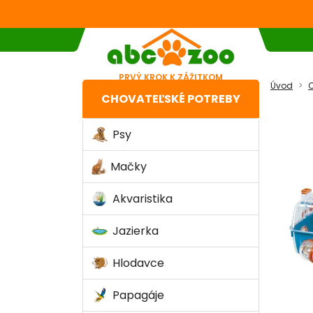
PRVÝ KROK K ZÁŽITKOM
Úvod
C
CHOVATEĽSKÉ POTREBY
Psy
Mačky
Akvaristika
Jazierka
Hlodavce
Papagáje