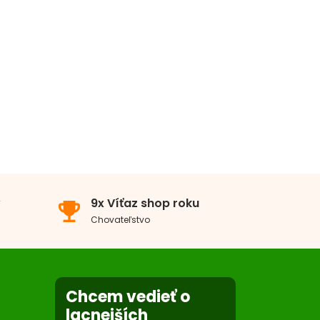
 cm
v
9x Víťaz shop roku
emoji_events
Chovateľstvo
Chcem vedieť o
lacnejších