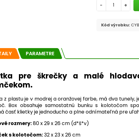
-
+
Kód výrobku:
CYB
TAILY
PARAMETRE
ietka pre škrečky a malé hloda
mčekom.
ka z plastu je v modrej a oranžovej farbe, má dva tunely
oč. Box obsahuje samostatnú bunku s kolotočom spoj
á časť klietky je jednoducho a plne odnímateľná pre uľah
ové rozmery:
80 x 29 x 26 cm (d*š*v)
ek s kolotočom:
32 x 23 x 26 cm