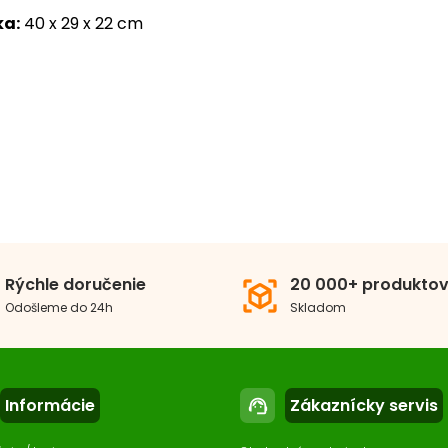
ka:
40 x 29 x 22 cm
né pre:
Škrečok
a
60-80 cm
80-100
ka
do 30 cm
Rýchle doručenie
20 000+ produkto
view_in_ar
Odošleme do 24h
Skladom
h
Klietky
Informácie
Zákaznícky servis
support_agent