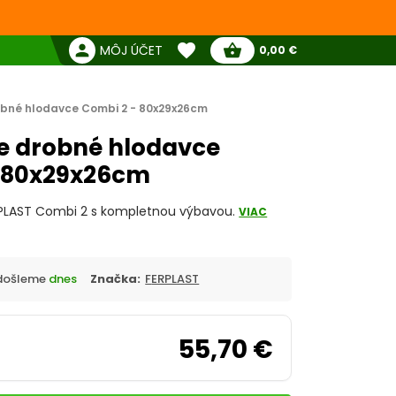
favorite
person
shopping_basket
MÔJ ÚČET
0,00 €
Žiadne produkty
Pokladňa
Obľúbené produkty
robné hlodavce Combi 2 - 80x29x26cm
re drobné hlodavce
- 80x29x26cm
ERPLAST Combi 2 s kompletnou výbavou.
VIAC
Odošleme
dnes
Značka:
FERPLAST
55,70 €