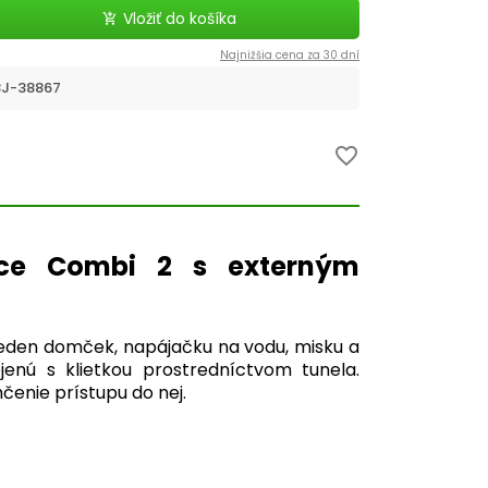
Vložiť do košíka
add_shopping_cart
Najnižšia cena za 30 dní
J-38867
favorite_border
vce Combi 2 s externým
, jeden domček, napájačku na vodu, misku a
enú s klietkou prostredníctvom tunela.
čenie prístupu do nej.