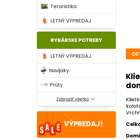
Teraristika
LETNÝ VÝPREDAJ
RYBÁRSKE POTREBY
DE
LETNÝ VÝPREDAJ
Navijaky
Kl
do
Prúty
expand_more
Zobraziť všetko
Kliet
kolot
Vrchn
VÝPREDAJ!
Celk
Domč