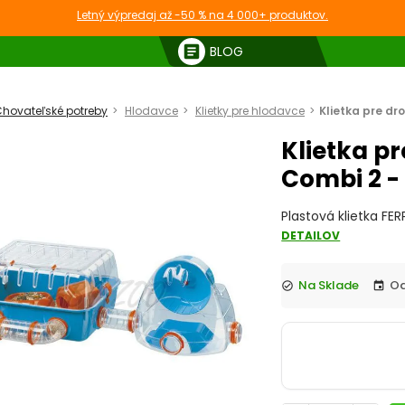
Letný výpredaj až -50 % na 4 000+ produktov.
article
BLOG
hovateľské potreby
Hlodavce
Klietky pre hlodavce
Klietka pre d
Klietka p
Combi 2 
Plastová klietka F
DETAILOV
Na Sklade
check_circle
event