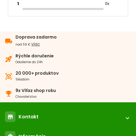
1
0x
Doprava zadarmo
local_shipping
viac
nad 59 €
Rýchle doručenie
rocket_launch
Odošleme do 24h
20 000+ produktov
view_in_ar
Skladom
9x Víťaz shop roku
emoji_events
Chovateľstvo
Kontakt
store
expand_more
location_on
ABC-ZOO.SK