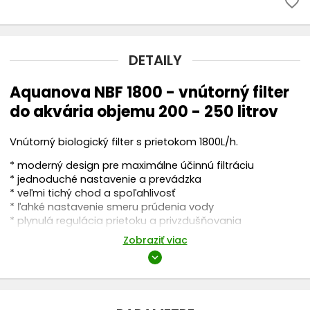
favorite_border
DETAILY
Aquanova NBF 1800 - vnútorný filter
do akvária objemu 200 - 250 litrov
Vnútorný biologický filter s prietokom 1800L/h.
* moderný design pre maximálne účinnú filtráciu
* jednoduché nastavenie a prevádzka
* veľmi tichý chod a spoľahlivosť
* ľahké nastavenie smeru prúdenia vody
* plynulá regulácia prietoku a privzdušňovania
* obsahuje roztrekovaciu trubicu, čierny biomolitan,
Zobraziť viac
prísavky
expand_more
Technické parametre vnútorného filtra
AquaNova NBF 1800: