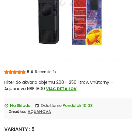
5.0
Recenzie: 1x
Filter do akvária objemu 200 - 250 litrov, vnútorný -
Aquanova NBF 1800
VIAC DETAILOV
Na Sklade
Odošleme
Pondelok 10.08.
check_circle
event
Značka:
AQUANOVA
VARIANTY : 5