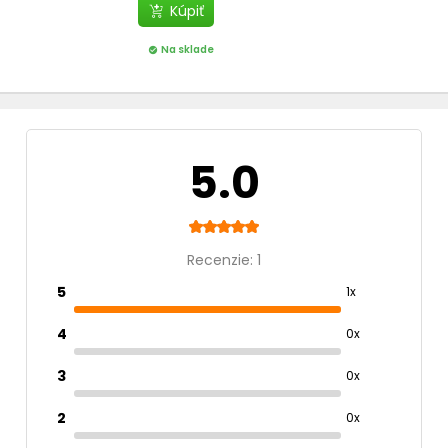
Kúpiť
Na sklade
check_circle
5.0
Recenzie: 1
5
1x
4
0x
3
0x
2
0x