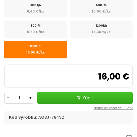
300 l/h
500 l/h
8,40 €/ks
10,00 €/ks
800l/h
1200l/h
11,50 €/ks
14,30 €/ks
1800 l/h
16,00 €/ks
16,00 €
-
+
Kúpiť
add_shopping_cart
Najnižšia cena za 30 dní
Kód výrobku:
AQBJ-78492