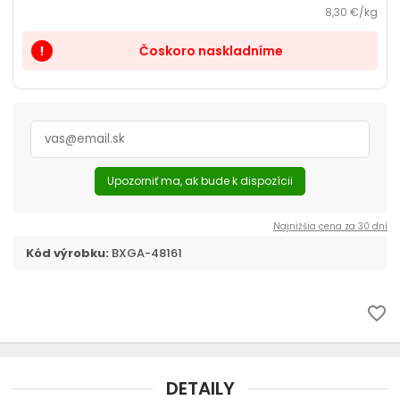
Prepravky a tašky
8,30 €/kg
Čoskoro naskladníme
priority_high
chevron_right
Kozmetika, úprava
Dvierka, ochranné siete
Cestovanie s mačkou
Upozorniť ma, ak bude k dispozícii
Najnižšia cena za 30 dní
Kód výrobku:
BXGA-48161
favorite_border
DETAILY