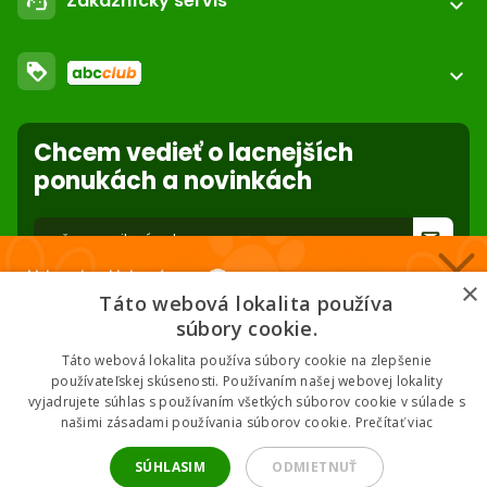
email
Zákaznícky servis
support_agent
expand_more
Kontakt
FAQ - Často kladené otázky
Obchodné podmienky
loyalty
O nás
expand_more
Dodacie podmienky
ABC Club
Súbory cookies na stránke
Použite body a nakupujte lacnejšie!
Nastavenia súborov cookie
Reklamácie
Chcem vedieť o lacnejších
Viac info
Ochrana osobných údajov
ponukách a novinkách
Odstúpenie od zmluvy
- online
forward_to_inbox
Nakupuj za klubové ceny 🏆
* Zadaním e-mailu súhlasíte so spracovaním osobných údajov na účely
×
mailing listu abc-zoo
Táto webová lokalita používa
Nižšie ceny na vybrané produkty. 2 % cashback. Členstvo zadarmo.
súbory cookie.
Táto webová lokalita používa súbory cookie na zlepšenie
používateľskej skúsenosti. Používaním našej webovej lokality
vyjadrujete súhlas s používaním všetkých súborov cookie v súlade s
Chcem klubové ceny
našimi zásadami používania súborov cookie.
Prečítať viac
2026 © ABC-ZOO • Všetky práva vyhradené
* Odoslaním súhlasíš so zásadami spracovania údajov.
SÚHLASIM
ODMIETNUŤ