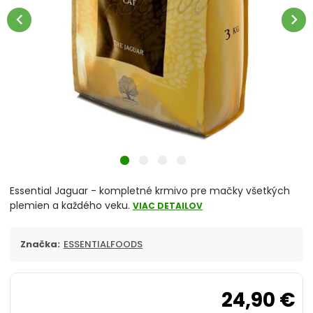
Škrabadlá a odpočívadlá
chevron_left
chevron_right
Podstielky pre mačky
Toalety
Vitamíny a minerály
chevron_right
Misky pre mačky
Hračky
Essential Jaguar - kompletné krmivo pre mačky všetkých
plemien a každého veku.
VIAC DETAILOV
Obojky, vodítka a postroje
Značka:
ESSENTIALFOODS
Antiparazitiká pre mačky
Pelechy, košíky
24,90 €