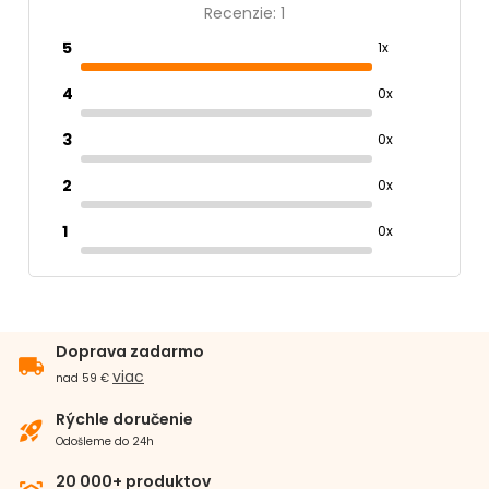
Recenzie: 1
5
1x
4
0x
3
0x
2
0x
1
0x
Doprava zadarmo
local_shipping
viac
nad 59 €
Rýchle doručenie
rocket_launch
Odošleme do 24h
20 000+ produktov