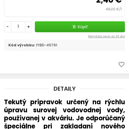
Filtračné médiá
48,00 €/l
Štrky, substráty - akvaristika
-
+
Kúpiť
add_shopping_cart
chevron_right
CO2 v akvariu
Najnižšia cena za 30 dní
Kód výrobku:
IYBD-45761
Liečivá a vitamíny
Akvaristické pomôcky
favorite_border
Pozadia do akvária
DETAILY
Ohrievač
Tekutý prípravok určený na rýchlu
Riasy v akváriu - odstránenie
úpravu surovej vodovodnej vody,
používanej v akváriu. Je odporúčaný
Automatické krmítko
špeciálne pri zakladaní nového