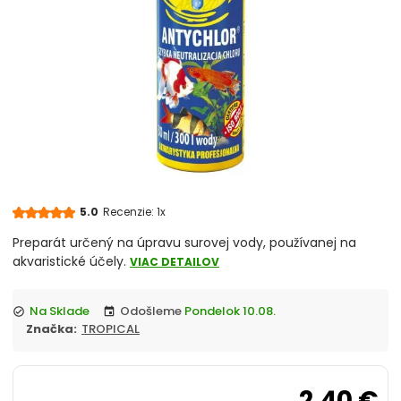
chevron_right
Akvárium, Skrinka, Stolík pod akvárium
chevron_right
Reverzná osmóza
Vzduchovací motorček, kompresor
chevron_right
Osvetlenie
UV lampa do akvaria
5.0
Recenzie: 1x
JUWEL akvarium komplety
Preparát určený na úpravu surovej vody, používanej na
akvaristické účely.
VIAC DETAILOV
Akvaristika merače, controllery
Na Sklade
Odošleme
Pondelok 10.08.
check_circle
event
Úprava vody
Značka:
TROPICAL
Čerpadlo
2,40 €