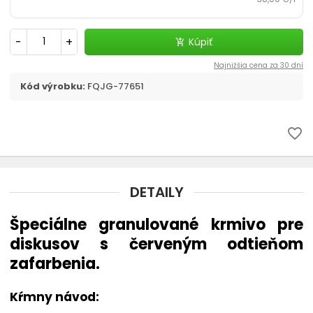
Poter a mladé ryby
-
+
Kúpiť
add_shopping_cart
Zlaté rybky
Najnižšia cena za 30 dní
Kód výrobku:
FQJG-77651
favorite_border
DETAILY
Špeciálne granulované krmivo pre
diskusov s červeným odtieňom
zafarbenia.
Kŕmny návod: