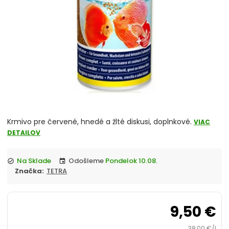
Tabletky
Lyofilizované
Artemia
Cichlidy
Diskusy
Krmivo pre červené, hnedé a žlté diskusi, doplnkové.
VIAC
Guppy, betty
DETAILOV
Korytnačky a teráriové živočíchy
Na Sklade
Odošleme
Pondelok 10.08.
check_circle
event
Značka:
TETRA
Krevetky a raky
9,50 €
Morské ryby
38,00 €/l