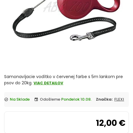
chevron_right
Misky
Vitamíny a liečivá
chevron_right
Hračky
Prepravky
Klietky a ohrádky
chevron_right
Pelechy
Samonavíjacie vodítko v červenej farbe s 5m lankom pre
psov do 20kg.
VIAC DETAILOV
Tašky a kabelky
Na Sklade
Odošleme
Pondelok 10.08.
Značka:
FLEXI
check_circle
event
chevron_right
Cestovanie so psom
12,00 €
Antiparazitiká pre psov