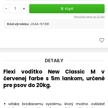
chevron_right
Flexi, Amigo - vodítko samonavíjacie
-
+
Kúpiť
add_shopping_cart
Vodítka
Najnižšia cena za 30 dní
Kód výrobku:
JXAA-57391
chevron_right
Obojky
favorite_border
Postroje
Strojčeky na strihanie
DETAILY
chevron_right
Kozmetika a hygiena
Flexi vodítko New Classic M v
Výcvik a šport
červenej farbe s 5m lankom, určené
pre psov do 20kg.
Dvierka
Elektronické a GPS obojky
vďaka brzdiacemu systému, ktorý možno ovládať