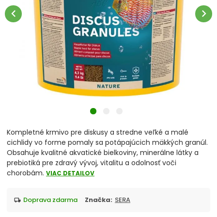
Tabletky
chevron_left
chevron_right
Lyofilizované
Artemia
Cichlidy
Diskusy
Guppy, betty
Kompletné krmivo pre diskusy a stredne veľké a malé
cichlidy vo forme pomaly sa potápajúcich mäkkých granúl.
Korytnačky a teráriové živočíchy
Obsahuje kvalitné akvatické bielkoviny, minerálne látky a
prebiotiká pre zdravý vývoj, vitalitu a odolnosť voči
chorobám.
Krevetky a raky
VIAC DETAILOV
Morské ryby
doprava zdarma
Značka:
SERA
local_shipping