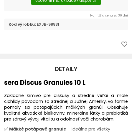
Upozorniť ma, ak bude k dispozícii
Najnižšia cena za 30 dní
Kód výrobku:
EXJB-98831
favorite_border
DETAILY
sera Discus Granules 10 L
Základné krmivo pre diskusy a stredne veľké a malé
cichlidy pôvodom zo Strednej a Južnej Ameriky, vo forme
pomaly sa potápajúcich mäkkých granúl. Obsahuje
kvalitné akvatické bielkoviny, minerálne látky a prebiotiká
pre zdravý vývoj, vitalitu a odolnosť voči chorobám.
✅
Mäkké potápavé granule
– ideálne pre všetky