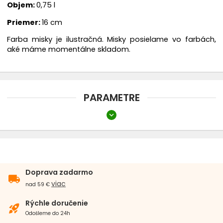
Objem:
0,75 l
Náhubky
Priemer:
16 cm
chevron_right
Oblečenie
Farba misky je ilustračná. Misky posielame vo farbách,
aké máme momentálne skladom.
Topánky
Rádiové oplotenie
PARAMETRE
Búdy
expand_more
Farba
Čierna
Chovateľské vysávače THOMAS
Objem misky
Doprava zadarmo
local_shipping
500 - 750 ml
750 - 1 000 ml
viac
nad 59 €
Veľkosť psa
Rýchle doručenie
rocket_launch
Odošleme do 24h
Malé plemená
Stredné plemená