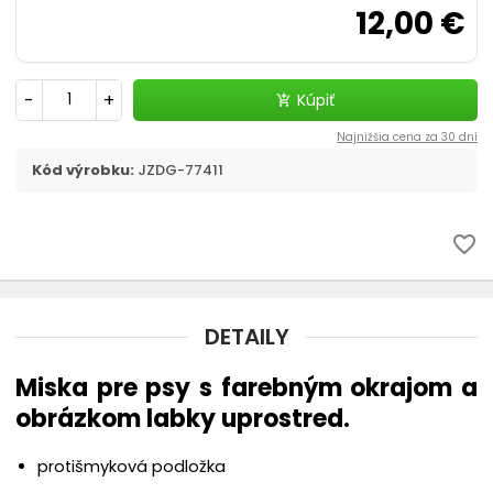
chevron_right
12,00 €
Flexi, Amigo - vodítko samonavíjacie
Vodítka
-
+
Kúpiť
add_shopping_cart
chevron_right
Obojky
Najnižšia cena za 30 dní
Kód výrobku:
JZDG-77411
Postroje
Strojčeky na strihanie
favorite_border
chevron_right
Kozmetika a hygiena
DETAILY
Výcvik a šport
Miska pre psy s farebným okrajom a
Dvierka
obrázkom labky uprostred.
Elektronické a GPS obojky
protišmyková podložka