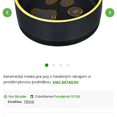
chevron_right
Misky
chevron_left
chevron_right
Vitamíny a liečivá
chevron_right
Hračky
Prepravky
Klietky a ohrádky
chevron_right
Pelechy
Keramická miska pre psy s farebným okrajom a
Tašky a kabelky
protišmykovou podrážkou.
VIAC DETAILOV
chevron_right
Cestovanie so psom
Na Sklade
Odošleme
Pondelok 10.08.
check_circle
event
Značka:
TRIXIE
Antiparazitiká pre psov