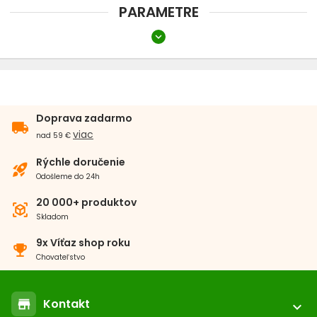
PARAMETRE
expand_more
Typ dielov
Rotory
Doprava zadarmo
local_shipping
viac
nad 59 €
Rýchle doručenie
rocket_launch
Odošleme do 24h
20 000+ produktov
view_in_ar
Skladom
9x Víťaz shop roku
emoji_events
Chovateľstvo
Kontakt
store
expand_more