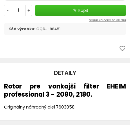
-
+
Kúpiť
add_shopping_cart
Najnižšia cena za 30 dní
Kód výrobku:
CQDJ-98451
favorite_border
DETAILY
Rotor pre vonkajší filter EHEIM
professional 3 - 2080, 2180.
Originálny náhradný diel 7603058.