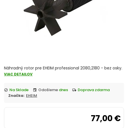
Náhradný rotor pre EHEIM professional 2080,2180 - bez osky.
VIAC DETAILOV
Na Sklade
Odošleme
dnes
doprava zdarma
check_circle
event
local_shipping
Značka:
EHEIM
77,00 €