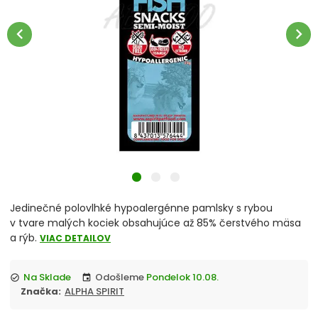
chevron_right
Misky
chevron_left
chevron_right
Vitamíny a liečivá
chevron_right
Hračky
Prepravky
Klietky a ohrádky
chevron_right
Pelechy
Jedinečné polovlhké hypoalergénne pamlsky s rybou
Tašky a kabelky
v tvare malých kociek obsahujúce až 85% čerstvého mäsa
a rýb.
VIAC DETAILOV
chevron_right
Cestovanie so psom
Na Sklade
Odošleme
Pondelok 10.08.
check_circle
event
Antiparazitiká pre psov
Značka:
ALPHA SPIRIT