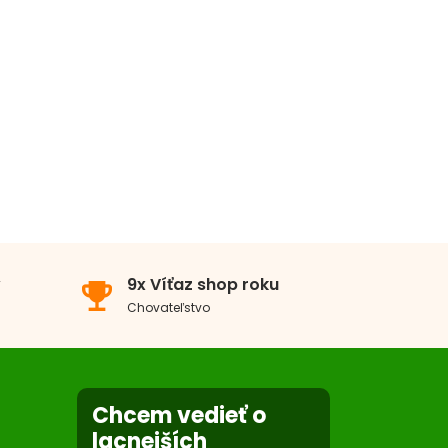
v
9x Víťaz shop roku
emoji_events
Chovateľstvo
Chcem vedieť o
lacnejších