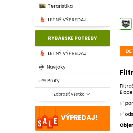
Teraristika
LETNÝ VÝPREDAJ
RYBÁRSKE POTREBY
DE
LETNÝ VÝPREDAJ
Navijaky
Fil
Prúty
Filtr
Bioce
expand_more
Zobraziť všetko
✅ por
✅ ods
VÝPREDAJ!
Obje