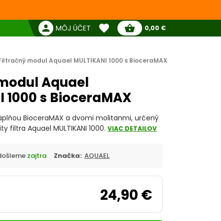
favorite
person
shopping_basket
MÔJ ÚČET
0,00 €
Žiadne produkty
Pokladňa
Obľúbené produkty
Filtračný modul Aquael MULTIKANI 1000 s BioceraMAX
 modul Aquael
 1000 s BioceraMAX
náplňou BioceraMAX a dvomi molitanmi, určený
ty filtra Aquael MULTIKANI 1000.
VIAC DETAILOV
Odošleme
zajtra
Značka:
AQUAEL
24,90 €