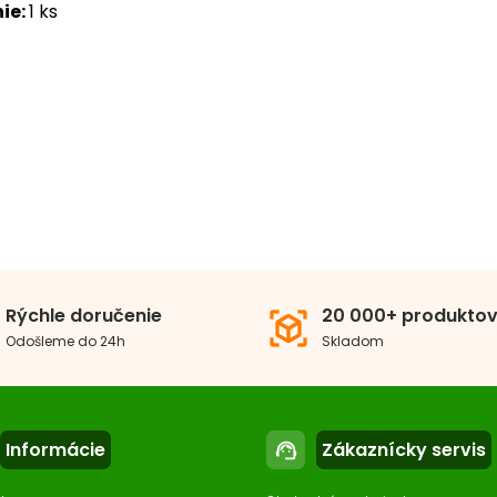
ie:
1 ks
DOPRAVA ZDARMA
QUAEL MULTIKANI 1000
Rýchle doručenie
20 000+ produkto
view_in_ar
Odošleme do 24h
Skladom
90 €
Kúpiť
Na sklade
check_circle
Informácie
Zákaznícky servis
support_agent