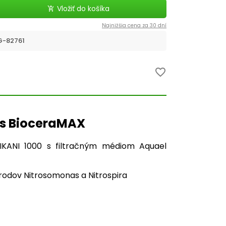
Vložiť do košíka
add_shopping_cart
Najnižšia cena za 30 dní
G-82761
favorite_border
 s BioceraMAX
LTIKANI 1000 s filtračným médiom Aquael
rodov Nitrosomonas a Nitrospira