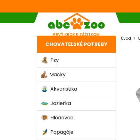
PRVÝ KROK K ZÁŽITKOM
Úvod
C
CHOVATEĽSKÉ POTREBY
Psy
Mačky
Akvaristika
Jazierka
Hlodavce
Papagáje