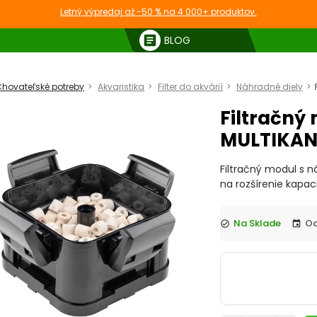
Letný výpredaj až -50 % na 4 000+ produktov.
article
BLOG
hovateľské potreby
Akvaristika
Filter do akvárií
Náhradné diely
Filtračný
MULTIKANI
Filtračný modul s 
na rozšírenie kapaci
Na Sklade
check_circle
event