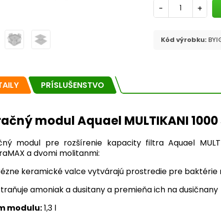
-
+
Kód výrobku:
BYI
TAILY
PRÍSLUŠENSTVO
tračný modul Aquael MULTIKANI 1000
ačný modul pre rozšírenie kapacity filtra Aquael MU
raMAX a dvomi molitanmi:
ézne keramické valce vytvárajú prostredie pre baktérie 
traňuje amoniak a dusitany a premieňa ich na dusičnany
m modulu:
1,3 l