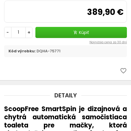
Prepravky a tašky
389,90 €
chevron_right
Kozmetika, úprava
-
+
Kúpiť
add_shopping_cart
Dvierka, ochranné siete
Najnižšia cena za 30 dní
Cestovanie s mačkou
Kód výrobku:
DQHA-75771
favorite_border
DETAILY
ScoopFree SmartSpin je dizajnová a
chytrá automatická samočistiaca
toaleta pre mačky, ktorá