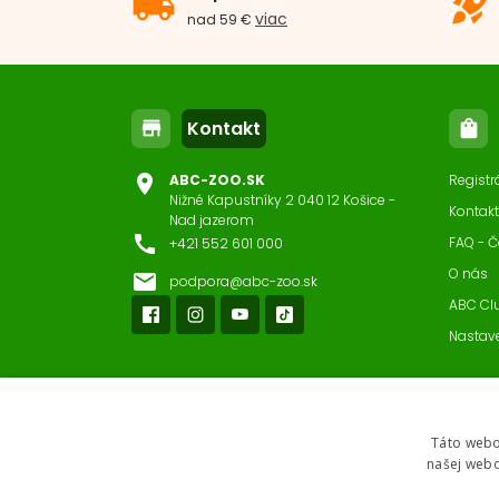
local_shipping
rocket_launch
viac
nad 59 €
Kontakt
store
shopping_bag
location_on
ABC-ZOO.SK
Registr
Nižné Kapustníky 2 040 12 Košice -
Kontakt
Nad jazerom
call
FAQ - Č
+421 552 601 000
O nás
email
podpora@abc-zoo.sk
ABC Cl
Nastav
Táto webo
našej webo