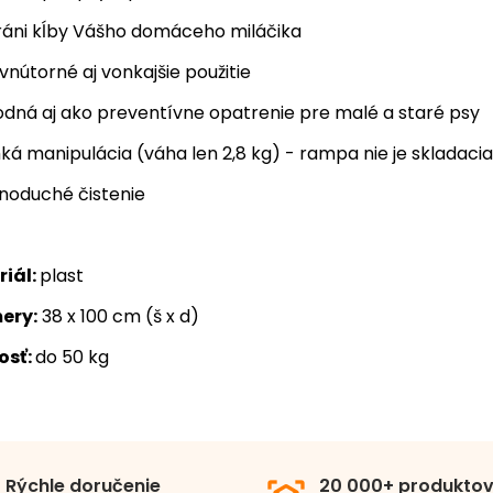
ráni kĺby Vášho domáceho miláčika
vnútorné aj vonkajšie použitie
dná aj ako preventívne opatrenie pre malé a staré psy
ká manipulácia (váha len 2,8 kg) - rampa nie je skladacia
noduché čistenie
iál:
plast
ery:
38 x 100 cm (š x d)
osť:
do 50 kg
Schodíky a rampy
4.0
5
4
1
riál
Plast
Rýchle doručenie
20 000+ produkto