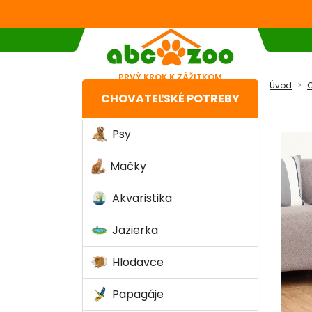
PRVÝ KROK K ZÁŽITKOM
Úvod
C
CHOVATEĽSKÉ POTREBY
Psy
Mačky
Akvaristika
Jazierka
Hlodavce
Papagáje