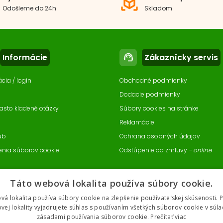
view_in_ar
3
Odošleme do 24h
Skladom
Recenzie: 1
2
1
Informácie
Zákaznícky servis
support_agent
ácia / login
Obchodné podmienky
Dodacie podmienky
asto kladené otázky
Súbory cookies na stránke
Reklamácie
ub
Ochrana osobných údajov
enia súborov cookie
Odstúpenie od zmluvy
- online
Táto webová lokalita používa súbory cookie.
vá lokalita používa súbory cookie na zlepšenie používateľskej skúsenosti. 
vej lokality vyjadrujete súhlas s používaním všetkých súborov cookie v súla
zásadami používania súborov cookie.
Prečítať viac