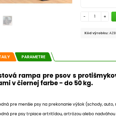
-
+
Kód výrobku:
AZB
TAILY
PARAMETRE
stová rampa pre psov s protišmy
tami v čiernej farbe - do 50 kg.
odná pre menšie psy na prekonanie výšok (schody, auto,
dná pre psy trpiace artritídou, artrózou alebo nadváhou