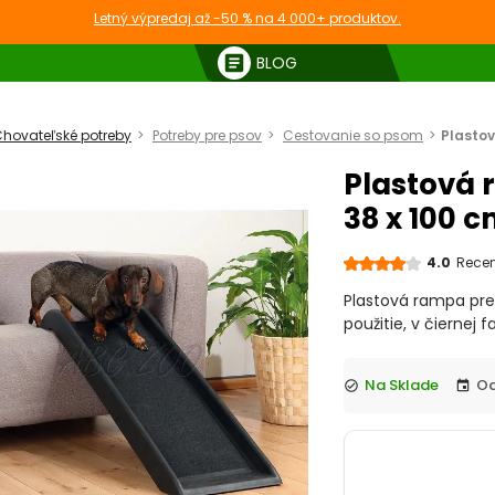
Letný výpredaj až -50 % na 4 000+ produktov.
article
BLOG
hovateľské potreby
Potreby pre psov
Cestovanie so psom
Plastov
Plastová 
38 x 100 
4.0
Recen
Plastová rampa pre
použitie, v čiernej f
Na Sklade
check_circle
event