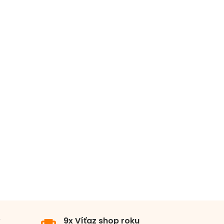
0x
x
v
9x Víťaz shop roku