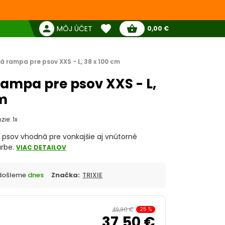
favorite
person
shopping_basket
MÔJ ÚČET
0,00 €
Žiadne produkty
Pokladňa
Obľúbené produkty
á rampa pre psov XXS - L, 38 x 100 cm
rampa pre psov XXS - L,
cm
zie: 1x
 psov vhodná pre vonkajšie aj vnútorné
arbe.
VIAC DETAILOV
Odošleme
dnes
Značka:
TRIXIE
49,90 €
25
%
37,50 €