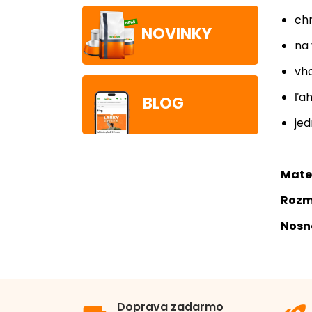
ch
NOVINKY
na 
vho
ľah
BLOG
jed
Mater
Rozm
Nosn
Typ
Mate
Doprava zadarmo