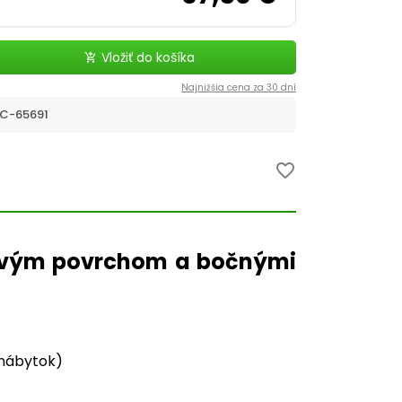
Vložiť do košíka
add_shopping_cart
Najnižšia cena za 30 dní
C-65691
favorite_border
kovým povrchom a bočnými
 nábytok)