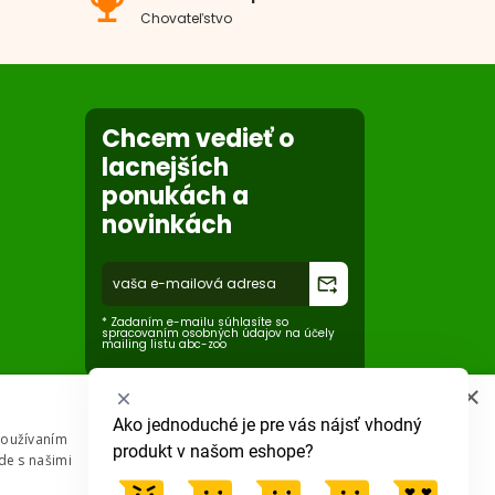
emoji_events
0x
Chovateľstvo
0x
0x
Chcem vedieť o
lacnejších
ponukách a
novinkách
forward_to_inbox
* Zadaním e-mailu súhlasíte so
spracovaním osobných údajov na účely
mailing listu abc-zoo
×
Vyberte
Ako jednoduché je pre vás nájsť vhodný 
Používaním
možnosť
produkt v našom eshope?
de s našimi
od
1