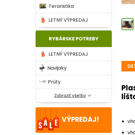
Teraristika
LETNÝ VÝPREDAJ
RYBÁRSKE POTREBY
LETNÝ VÝPREDAJ
DE
Navijaky
Prúty
Pla
liš
expand_more
Zobraziť všetko
VÝPREDAJ!
vh
vho