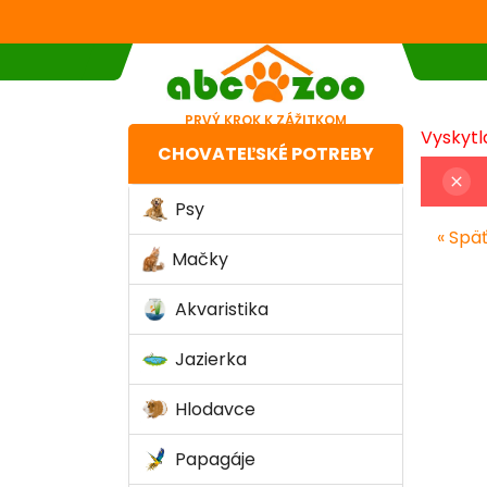
PRVÝ KROK K ZÁŽITKOM
Vyskytla
CHOVATEĽSKÉ POTREBY
close
Psy
« Spä
Mačky
Akvaristika
Jazierka
Hlodavce
Papagáje