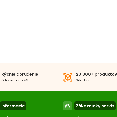
Rýchle doručenie
20 000+ produkto
view_in_ar
Odošleme do 24h
Skladom
Informácie
Zákaznícky servis
support_agent