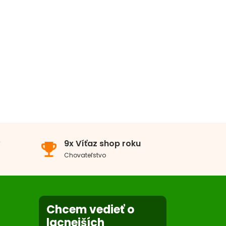
v
9x Víťaz shop roku
emoji_events
Chovateľstvo
Chcem vedieť o
lacnejších