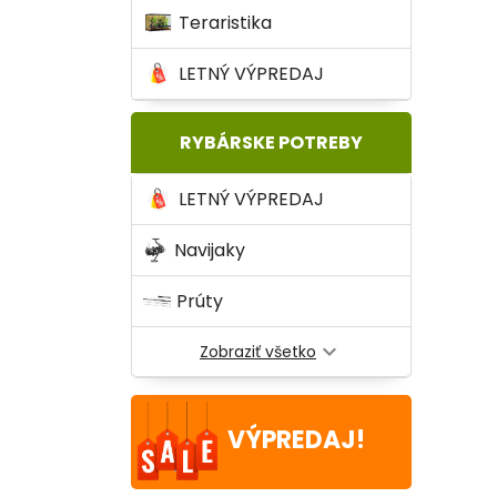
Teraristika
LETNÝ VÝPREDAJ
RYBÁRSKE POTREBY
LETNÝ VÝPREDAJ
Navijaky
Prúty
expand_more
Zobraziť všetko
VÝPREDAJ!