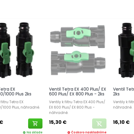
Tetra EX
Ventil Tetra EX 400 Plus/ EX
Ventil Tet
0/1000 Plus 2ks
600 Plus/ EX 800 Plus - 2ks
2ks
 filtru Tetra EX
Ventily k filtru Tetra EX 400 Plus/
Ventily k fil
/1000 Plus, náhradné.
EX 600 Plus/ EX 800 Plus -
náhradné.
náhradné.
 €
15,30 €
16,10 €
shopping_cart
remove_shopping_cart
Na sklade
Čoskoro naskladníme
check_circle
cancel