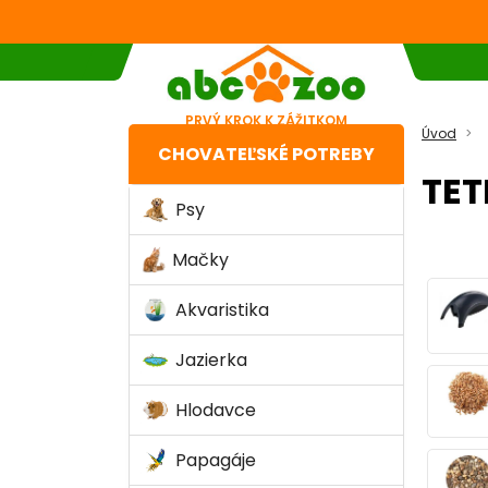
PRVÝ KROK K ZÁŽITKOM
Úvod
CHOVATEĽSKÉ POTREBY
TET
Psy
Mačky
Akvaristika
Jazierka
Hlodavce
Papagáje