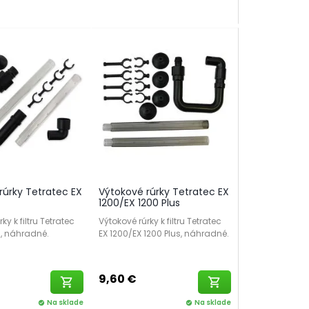
rúrky Tetratec EX
Výtokové rúrky Tetratec EX
1200/EX 1200 Plus
ky k filtru Tetratec
Výtokové rúrky k filtru Tetratec
s, náhradné.
EX 1200/EX 1200 Plus, náhradné.
9,60 €
shopping_cart
shopping_cart
Na sklade
Na sklade
check_circle
check_circle