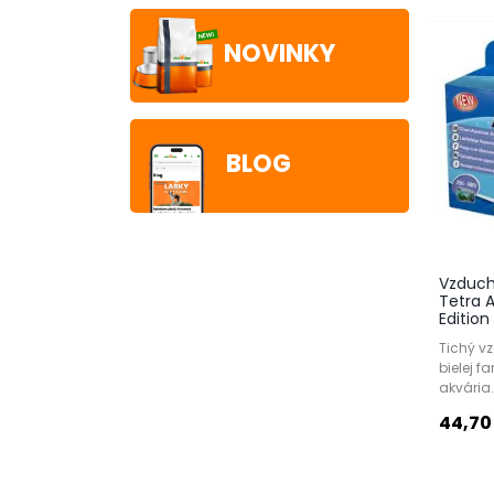
NOVINKY
BLOG
Vzduch
Tetra 
Edition
Tichý v
bielej f
akvária.
44,70