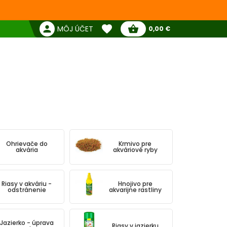
favorite
person
shopping_basket
MÔJ ÚČET
0,00 €
Žiadne produkty
Pokladňa
Obľúbené produkty
Ohrievače do
Krmivo pre
akvária
akváriové ryby
Riasy v akváriu -
Hnojivo pre
odstránenie
akvarijne rastliny
Jazierko - úprava
Riasy v jazierku