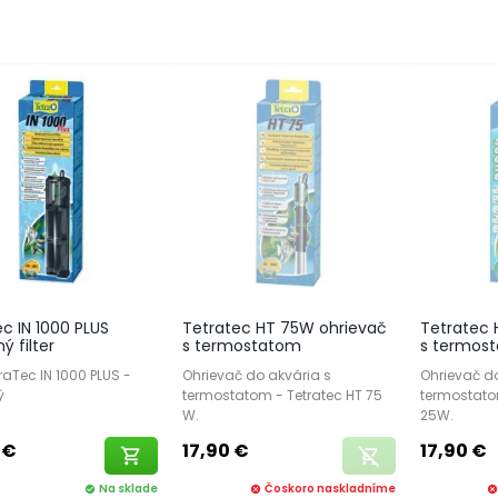
c IN 1000 PLUS
Tetratec HT 75W ohrievač
Tetratec 
ý filter
s termostatom
s termos
etraTec IN 1000 PLUS -
Ohrievač do akvária s
Ohrievač do
ý
termostatom - Tetratec HT 75
termostato
W.
25W.
 €
17,90 €
17,90 €
shopping_cart
remove_shopping_cart
Na sklade
Čoskoro naskladníme
check_circle
cancel
cance