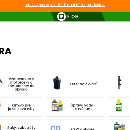
Letný výpredaj až -50 % na 4 000+ produktov.
article
BLOG
TETRA
RA
Vzduchovacie
motorčeky a
Filter do akvárií
kompresory do
akvária
Krmivo pre
Úprava vody -
jazierkové ryby
akvárium
Štrky, substráty
CO2 v akvariu