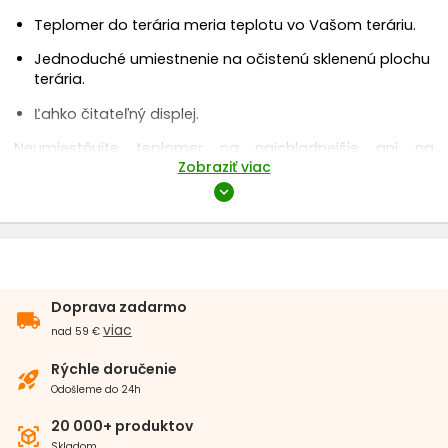
Teplomer do terária meria teplotu vo Vašom teráriu.
Jednoduché umiestnenie na očistenú sklenenú plochu
terária.
Ľahko čitateľný displej.
Neumiestňujte teplomer na najchladnejšie ani na
Zobraziť viac
najteplejšie miesto v teráriu. Pre dvojité použitie
teplomera ho môžete umiestniť na najteplejšie a druhý
expand_more
na najchladnejšie miesto v teráriu. Priemerná hodnota v
teráriu je medzi 24 až 38°C. Nastavenie správnej teploty
konzultujte s odborníkom.
Doprava zadarmo
local_shipping
viac
nad 59 €
Rýchle doručenie
rocket_launch
Odošleme do 24h
20 000+ produktov
view_in_ar
Skladom