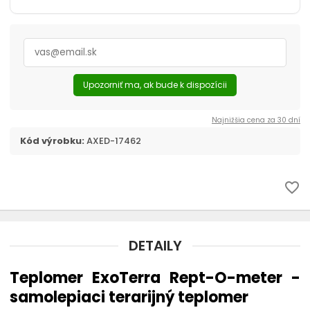
Upozorniť ma, ak bude k dispozícii
Najnižšia cena za 30 dní
Kód výrobku:
AXED-17462
favorite_border
DETAILY
Teplomer ExoTerra Rept-O-meter -
samolepiaci terarijný teplomer