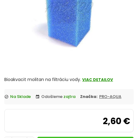
chevron_right
Akvárium, Skrinka, Stolík pod akvárium
chevron_right
Reverzná osmóza
Vzduchovací motorček, kompresor
chevron_right
Osvetlenie
UV lampa do akvaria
JUWEL akvarium komplety
Bioakvacit molitan na filtráciu vody.
VIAC DETAILOV
Akvaristika merače, controllery
Na Sklade
Odošleme
zajtra
Značka:
PRO-AQUA
check_circle
event
Úprava vody
2,60 €
Čerpadlo