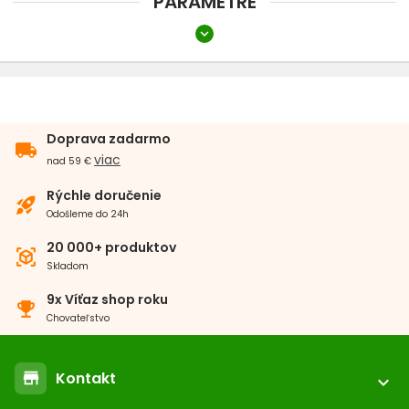
PARAMETRE
Náhubky
expand_more
Typ
chevron_right
Oblečenie
Činka
Topánky
Doprava zadarmo
local_shipping
viac
Rádiové oplotenie
nad 59 €
Rýchle doručenie
rocket_launch
Búdy
Odošleme do 24h
20 000+ produktov
view_in_ar
Chovateľské vysávače THOMAS
Skladom
9x Víťaz shop roku
emoji_events
Chovateľstvo
Kontakt
store
expand_more