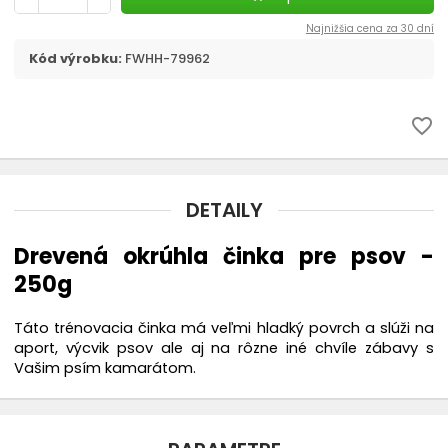
chevron_right
Flexi, Amigo - vodítko samonavíjacie
Najnižšia cena za 30 dní
Kód výrobku:
FWHH-79962
Vodítka
chevron_right
Obojky
favorite_border
Postroje
DETAILY
Strojčeky na strihanie
Drevená okrúhla činka pre psov -
chevron_right
Kozmetika a hygiena
250g
Výcvik a šport
Táto trénovacia činka má veľmi hladký povrch a slúži na
aport, výcvik psov ale aj na rôzne iné chvíle zábavy s
Vašim psím kamarátom.
Dvierka
Elektronické a GPS obojky