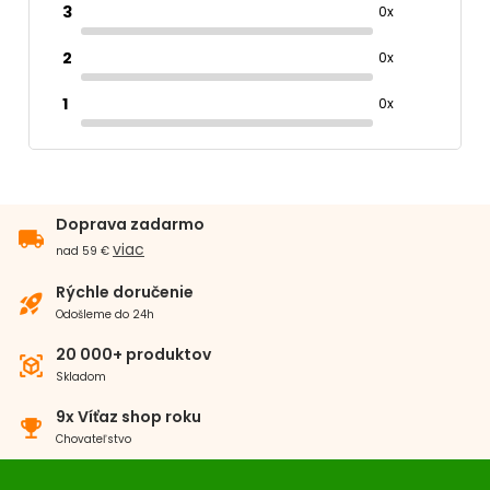
3
0x
2
0x
1
0x
Doprava zadarmo
local_shipping
viac
nad 59 €
Rýchle doručenie
rocket_launch
Odošleme do 24h
20 000+ produktov
view_in_ar
Skladom
9x Víťaz shop roku
emoji_events
Chovateľstvo