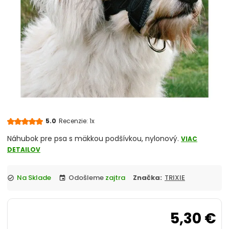
chevron_right
Misky
Vitamíny a liečivá
chevron_right
Hračky
Prepravky
Klietky a ohrádky
5.0
Recenzie: 1x
chevron_right
Pelechy
Náhubok pre psa s mäkkou podšívkou, nylonový.
VIAC
DETAILOV
Tašky a kabelky
Na Sklade
Odošleme
zajtra
Značka:
TRIXIE
check_circle
event
chevron_right
Cestovanie so psom
Antiparazitiká pre psov
5,30 €