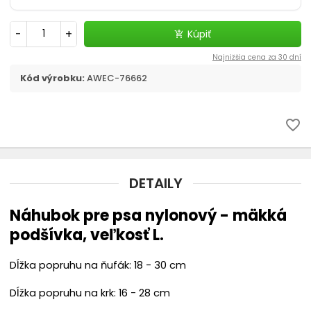
chevron_right
Flexi, Amigo - vodítko samonavíjacie
-
+
Kúpiť
add_shopping_cart
Vodítka
Najnižšia cena za 30 dní
Kód výrobku:
AWEC-76662
chevron_right
Obojky
Postroje
favorite_border
Strojčeky na strihanie
DETAILY
chevron_right
Kozmetika a hygiena
Náhubok pre psa nylonový - mäkká
Výcvik a šport
podšívka, veľkosť L.
Dvierka
Dĺžka popruhu na ňufák: 18 - 30 cm
Elektronické a GPS obojky
Dĺžka popruhu na krk: 16 - 28 cm