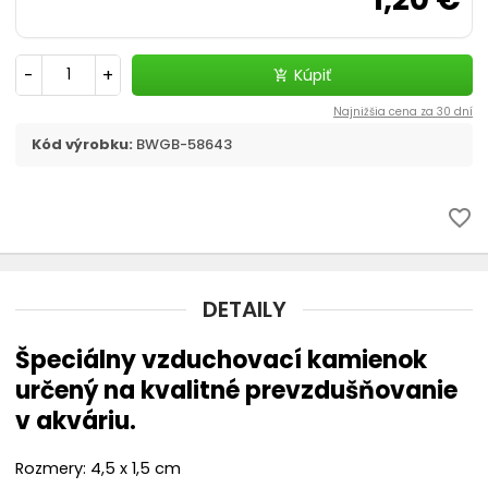
Filtračné médiá
Štrky, substráty - akvaristika
-
+
Kúpiť
add_shopping_cart
Najnižšia cena za 30 dní
chevron_right
CO2 v akvariu
Kód výrobku:
BWGB-58643
Liečivá a vitamíny
favorite_border
Akvaristické pomôcky
Pozadia do akvária
DETAILY
Ohrievač
Špeciálny vzduchovací kamienok
určený na kvalitné prevzdušňovanie
Riasy v akváriu - odstránenie
v akváriu.
Automatické krmítko
Rozmery: 4,5 x 1,5 cm