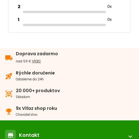
2
0x
1
0x
Doprava zadarmo
local_shipping
viac
nad 59 €
Rýchle doručenie
rocket_launch
Odošleme do 24h
20 000+ produktov
view_in_ar
Skladom
9x Víťaz shop roku
emoji_events
Chovateľstvo
Kontakt
store
expand_more