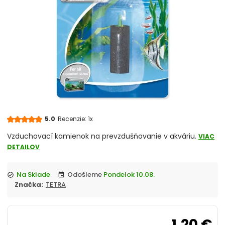
chevron_right
Akvárium, Skrinka, Stolík pod akvárium
chevron_right
Reverzná osmóza
Vzduchovací motorček, kompresor
chevron_right
Osvetlenie
UV lampa do akvaria
5.0
Recenzie: 1x
JUWEL akvarium komplety
Vzduchovací kamienok na prevzdušňovanie v akváriu.
VIAC
DETAILOV
Akvaristika merače, controllery
Na Sklade
Odošleme
Pondelok 10.08.
check_circle
event
Úprava vody
Značka:
TETRA
Čerpadlo
1,20 €