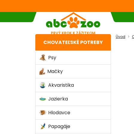
PRVÝ KROK K ZÁŽITKOM
Úvod
C
CHOVATEĽSKÉ POTREBY
Psy
Mačky
Akvaristika
Jazierka
Hlodavce
Papagáje