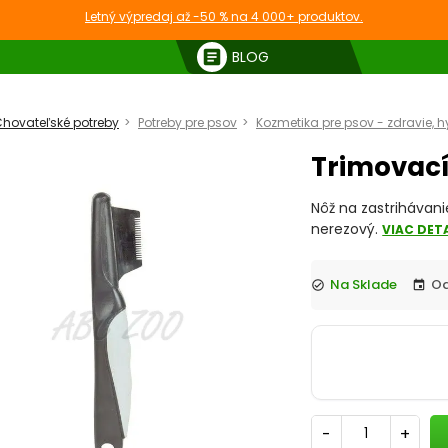
Letný výpredaj až -50 % na 4 000+ produktov.
article
BLOG
hovateľské potreby
Potreby pre psov
Kozmetika pre psov - zdravie, h
Trimovací
Nôž na zastrihávanie
nerezový.
VIAC DET
Na Sklade
check_circle
event
-
+