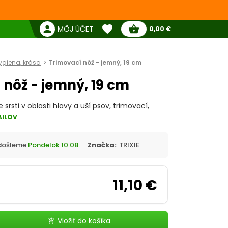
favorite
person
shopping_basket
MÔJ ÚČET
0,00 €
Žiadne produkty
Pokladňa
Obľúbené produkty
ygiena, krása
Trimovací nôž - jemný, 19 cm
 nôž - jemný, 19 cm
 srsti v oblasti hlavy a uší psov, trimovací,
AILOV
Odošleme
Pondelok 10.08.
Značka:
TRIXIE
11,10 €
Vložiť do košíka
add_shopping_cart