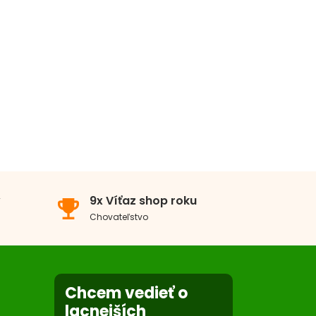
ávače srsti
v
9x Víťaz shop roku
emoji_events
Chovateľstvo
Chcem vedieť o
lacnejších