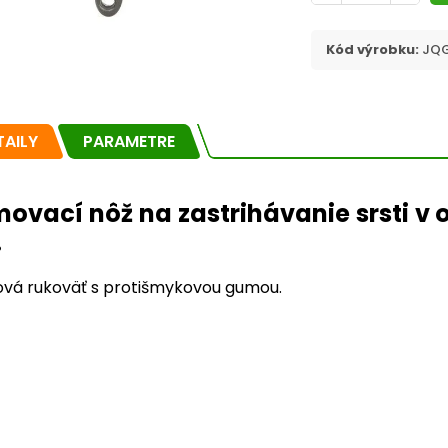
Kód výrobku:
JQG
TAILY
PARAMETRE
movací nôž na zastrihávanie srsti v o
.
ová rukoväť s protišmykovou gumou.
ostlivosť o
Kožu a srsť
srsti
Pre každú srsť