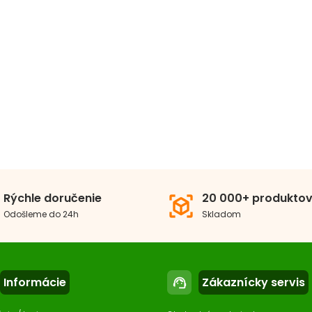
 produktu
Trimovacie nože, prerez
Rýchle doručenie
20 000+ produkto
view_in_ar
Odošleme do 24h
Skladom
Informácie
Zákaznícky servis
support_agent