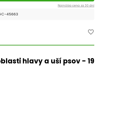
Najnižšia cena za 30 dní
C-45663
favorite_border
blasti hlavy a uší psov - 19