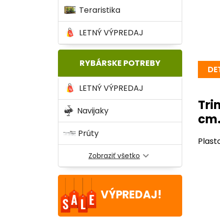
Teraristika
LETNÝ VÝPREDAJ
RYBÁRSKE POTREBY
DE
LETNÝ VÝPREDAJ
Tri
Navijaky
cm
Prúty
Plast
expand_more
Zobraziť všetko
Star
VÝPREDAJ!
Typ 