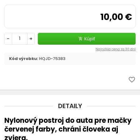
Prepravky a tašky
10,00 €
chevron_right
Kozmetika, úprava
Dvierka, ochranné siete
-
+
Kúpiť
add_shopping_cart
Najnižšia cena za 30 dní
Cestovanie s mačkou
Kód výrobku:
HQJD-75383
favorite_border
DETAILY
Nylonový postroj do auta pre mačky
červenej farby, chráni človeka aj
zviera.