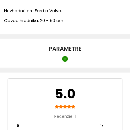
Nevhodné pre Ford a Volvo.
Obvod hrudníka: 20 - 50 cm
PARAMETRE
expand_more
Farba
Červená
Materiál
5.0
nylonový
Typ
Recenzie: 1
Postroje
5
1x