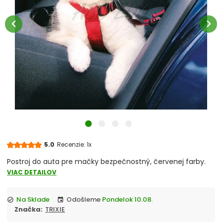
Škrabadlá a odpočívadlá
chevron_left
chevron_right
Podstielky pre mačky
Toalety
Vitamíny a minerály
chevron_right
Misky pre mačky
Hračky
5.0
Recenzie: 1x
Obojky, vodítka a postroje
Postroj do auta pre mačky bezpečnostný, červenej farby.
VIAC DETAILOV
Antiparazitiká pre mačky
Na Sklade
Odošleme
Pondelok 10.08.
check_circle
event
Pelechy, košíky
Značka:
TRIXIE