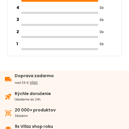
4
0x
3
0x
2
0x
1
0x
Doprava zadarmo
local_shipping
viac
nad 59 €
Rýchle doručenie
rocket_launch
Odošleme do 24h
20 000+ produktov
view_in_ar
Skladom
9x Víťaz shop roku