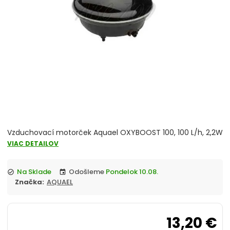
chevron_right
Akvárium, Skrinka, Stolík pod akvárium
chevron_right
Reverzná osmóza
Vzduchovací motorček, kompresor
chevron_right
Osvetlenie
UV lampa do akvaria
JUWEL akvarium komplety
Vzduchovací motorček Aquael OXYBOOST 100, 100 L/h, 2,2W
VIAC DETAILOV
Akvaristika merače, controllery
Na Sklade
Odošleme
Pondelok 10.08.
check_circle
event
Značka:
AQUAEL
Úprava vody
Čerpadlo
13,20 €