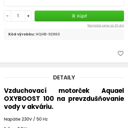
Filtračné médiá
-
+
Kúpiť
add_shopping_cart
Štrky, substráty - akvaristika
Najnižšia cena za 30 dní
chevron_right
CO2 v akvariu
Kód výrobku:
HQHB-92663
Liečivá a vitamíny
favorite_border
Akvaristické pomôcky
DETAILY
Pozadia do akvária
Vzduchovací motorček Aquael
Ohrievač
OXYBOOST 100 na prevzdušňovanie
vody v akváriu.
Riasy v akváriu - odstránenie
Napätie 230V / 50 Hz
Automatické krmítko