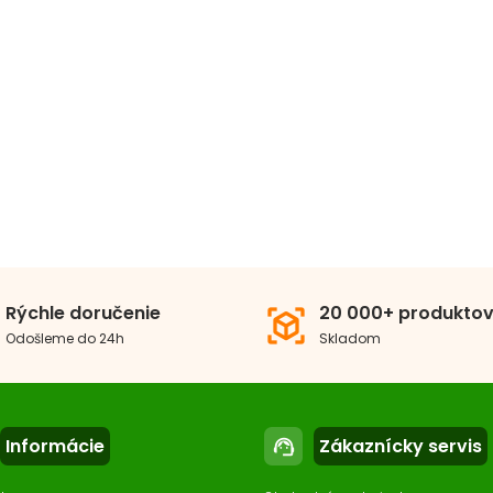
arivka do UV lampy 9W
 €
80 €
Kúpiť
Rýchle doručenie
20 000+ produkto
view_in_ar
Na sklade
check_circle
Odošleme do 24h
Skladom
Informácie
Zákaznícky servis
support_agent