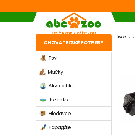
PRVÝ KROK K ZÁŽITKOM
Úvod
C
CHOVATEĽSKÉ POTREBY
Psy
Mačky
Akvaristika
Jazierka
Hlodavce
Papagáje