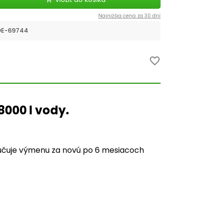
Najnižšia cena za 30 dní
E-69744
favorite_border
8000 l vody.
ručuje výmenu za novú po 6 mesiacoch