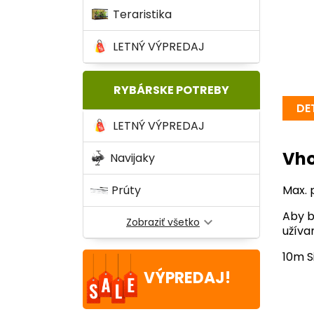
Teraristika
LETNÝ VÝPREDAJ
RYBÁRSKE POTREBY
DE
LETNÝ VÝPREDAJ
Vho
Navijaky
Max. p
Prúty
Aby b
expand_more
Zobraziť všetko
užívan
10m S
VÝPREDAJ!
UV l
-20