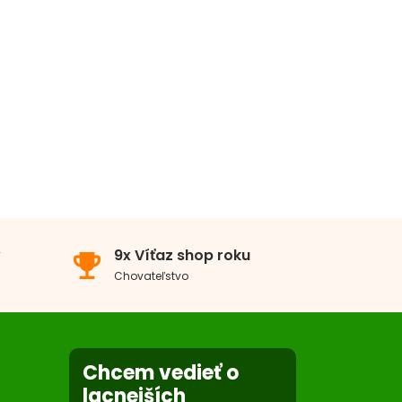
v
9x Víťaz shop roku
emoji_events
Chovateľstvo
Chcem vedieť o
lacnejších