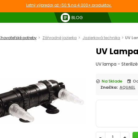
Letný výpredaj až -50 % na 4 000+ produktov.
article
BLOG
hovateľské potreby
Záhradné jazierka
Jazierková technika
UV Lam
UV Lampa 
UV lampa - Sterilizé
Na Sklade
check_circle
event
Značka:
AQUAEL
-
+