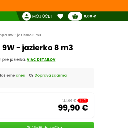
favorite
person
shopping_basket
MÔJ ÚČET
0,00 €
Žiadne produkty
Pokladňa
Obľúbené produkty
pa 9W - jazierko 8 m3
9W - jazierko 8 m3
r pre jazierka.
VIAC DETAILOV
Odošleme
dnes
doprava zdarma
local_shipping
134,00 €
25
%
99,90 €
Vložiť do košíka
add_shopping_cart