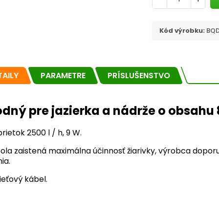
Kód výrobku:
BQD
TAILY
PARAMETRE
PRÍSLUŠENSTVO
dný pre jazierka a nádrže o obsahu 
rietok 2500 l / h, 9 W.
ola zaistená maximálna účinnosť žiarivky, výrobca dopo
ia.
ieťový kábel.
ampa do akvária
Vonkajšia UV lampa
%