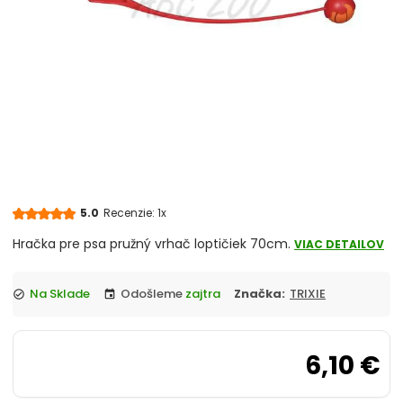
chevron_right
Misky
Vitamíny a liečivá
chevron_right
Hračky
Prepravky
Klietky a ohrádky
5.0
Recenzie: 1x
chevron_right
Pelechy
Hračka pre psa pružný vrhač loptičiek 70cm.
VIAC DETAILOV
Tašky a kabelky
Na Sklade
Odošleme
zajtra
Značka:
TRIXIE
check_circle
event
chevron_right
Cestovanie so psom
6,10 €
Antiparazitiká pre psov