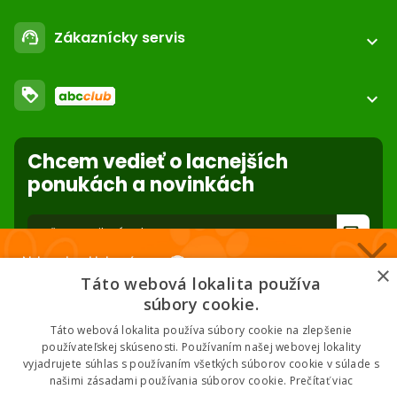
call
+421 552 601 000
Môj účet
email
Zákaznícky servis
support_agent
podpora@abc-zoo.sk
expand_more
Kontakt
FAQ - Často kladené otázky
Obchodné podmienky
loyalty
O nás
expand_more
Dodacie podmienky
ABC Club
Súbory cookies na stránke
Použite body a nakupujte lacnejšie!
Nastavenia súborov cookie
Reklamácie
Chcem vedieť o lacnejších
Viac info
Ochrana osobných údajov
ponukách a novinkách
Odstúpenie od zmluvy
- online
forward_to_inbox
Nakupuj za klubové ceny 🏆
* Zadaním e-mailu súhlasíte so spracovaním osobných údajov na účely
×
mailing listu abc-zoo
Táto webová lokalita používa
Nižšie ceny na vybrané produkty. 2 % cashback. Členstvo zadarmo.
súbory cookie.
Táto webová lokalita používa súbory cookie na zlepšenie
používateľskej skúsenosti. Používaním našej webovej lokality
vyjadrujete súhlas s používaním všetkých súborov cookie v súlade s
Chcem klubové ceny
našimi zásadami používania súborov cookie.
Prečítať viac
2026 © ABC-ZOO • Všetky práva vyhradené