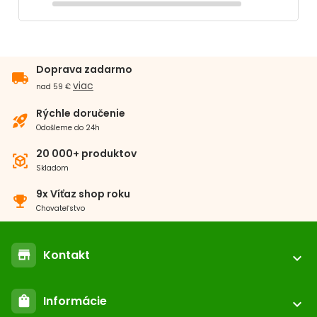
Doprava zadarmo
local_shipping
viac
nad 59 €
Rýchle doručenie
rocket_launch
Odošleme do 24h
20 000+ produktov
view_in_ar
Skladom
9x Víťaz shop roku
emoji_events
Chovateľstvo
Kontakt
store
expand_more
location_on
ABC-ZOO.SK
Informácie
shopping_bag
Nižné Kapustníky 2 040 12 Košice - Nad jazerom
expand_more