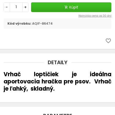
chevron_right
Flexi, Amigo - vodítko samonavíjacie
-
+
Kúpiť
add_shopping_cart
Vodítka
Najnižšia cena za 30 dní
Kód výrobku:
AQIF-86474
chevron_right
Obojky
favorite_border
Postroje
Strojčeky na strihanie
DETAILY
chevron_right
Kozmetika a hygiena
Vrhač loptičiek je ideálna
aportovacia hračka pre psov. Vrhač
Výcvik a šport
je ľahký, skladný.
Dvierka
Elektronické a GPS obojky