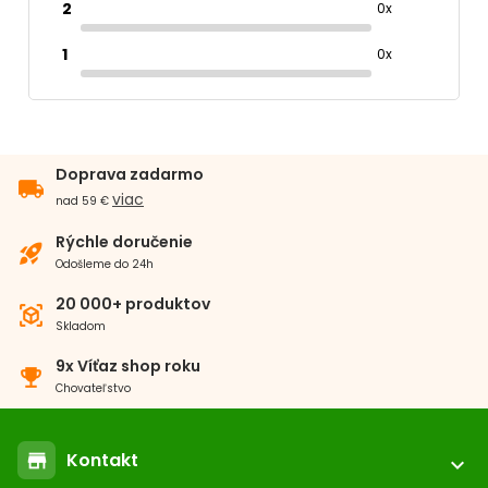
2
0x
1
0x
Doprava zadarmo
local_shipping
viac
nad 59 €
Rýchle doručenie
rocket_launch
Odošleme do 24h
20 000+ produktov
view_in_ar
Skladom
9x Víťaz shop roku
emoji_events
Chovateľstvo
Kontakt
store
expand_more