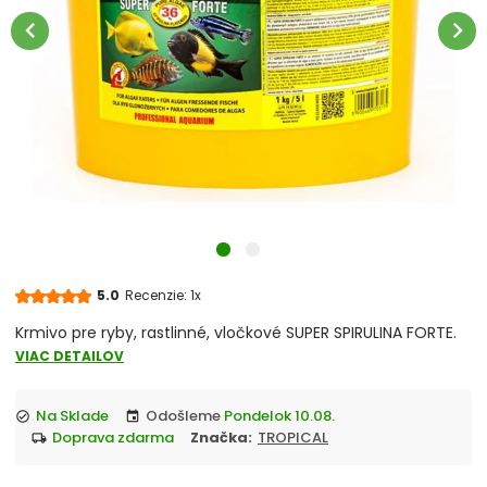
Tabletky
chevron_left
chevron_right
Lyofilizované
Artemia
Cichlidy
Diskusy
Guppy, betty
5.0
Recenzie: 1x
Krmivo pre ryby, rastlinné, vločkové SUPER SPIRULINA FORTE.
Korytnačky a teráriové živočíchy
VIAC DETAILOV
Krevetky a raky
Na Sklade
Odošleme
Pondelok 10.08.
check_circle
event
doprava zdarma
Značka:
TROPICAL
local_shipping
Morské ryby