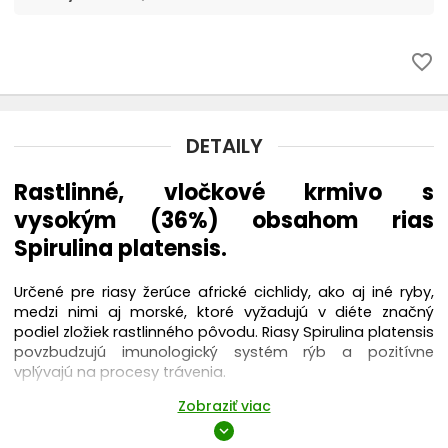
favorite_border
DETAILY
Rastlinné, vločkové krmivo s
vysokým (36%) obsahom rias
Spirulina platensis.
Určené pre riasy žerúce africké cichlidy, ako aj iné ryby,
medzi nimi aj morské, ktoré vyžadujú v diéte značný
podiel zložiek rastlinného pôvodu. Riasy Spirulina platensis
povzbudzujú imunologický systém rýb a pozitívne
vplývajú na procesy trávenia.
Zobraziť viac
Sú zdrojom nenasýtených mastných kyselín,
ľahkoosvojiteľnýh bielkovín bohatých na exogénne
expand_more
aminokyseliny, vitamíny a mikroelementy, ktoré