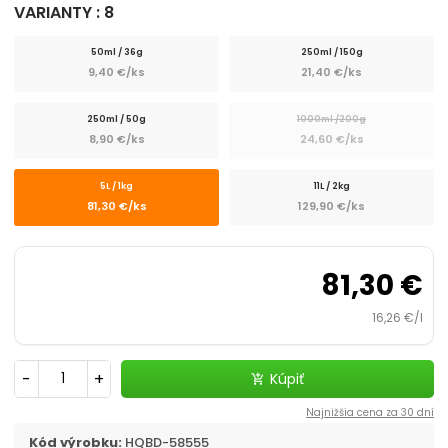
VARIANTY : 8
Poter a mladé ryby
50ml / 36g
250ml / 150g
Zlaté rybky
9,40 €/ks
21,40 €/ks
250ml / 50g
1000ml /200g
8,90 €/ks
24,60 €/ks
5L / 1kg
11L / 2kg
81,30 €/ks
129,90 €/ks
81,30 €
16,26 €/l
-
+
Kúpiť
add_shopping_cart
Najnižšia cena za 30 dní
Kód výrobku:
HQBD-58555