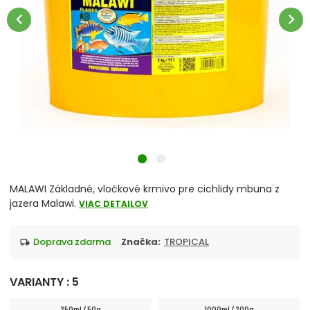
Tabletky
chevron_left
chevron_right
Lyofilizované
Artemia
Cichlidy
Diskusy
Guppy, betty
MALAWI Základné, vločkové krmivo pre cichlidy mbuna z
jazera Malawi.
VIAC DETAILOV
Korytnačky a teráriové živočíchy
doprava zdarma
Značka:
TROPICAL
local_shipping
Krevetky a raky
VARIANTY : 5
Morské ryby
250ml / 50g
1000ml / 200g