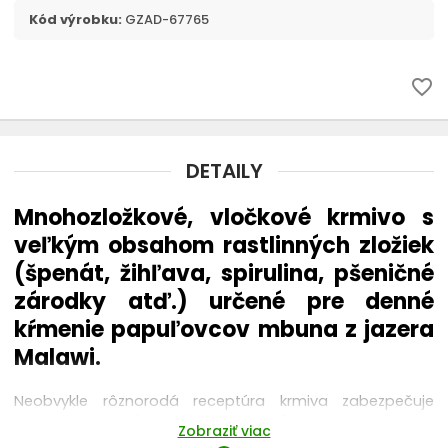
Kód výrobku:
GZAD-67765
favorite_border
DETAILY
Mnohozložkové, vločkové krmivo s
veľkým obsahom rastlinných zložiek
(špenát, žihľava, spirulina, pšeničné
zárodky atď.) určené pre denné
kŕmenie papuľovcov mbuna z jazera
Malawi.
Neobvykle rôznorodá receptúra krmiva zabezpečuje
rybám dokonalú kondíciu, pekné farby a prispieva k
Zobraziť viac
pristupovaniu rýb do trenia. Vláknina a žihľava reguluje