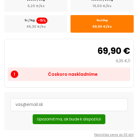
Poter a mladé ryby
5,20 €/ks
15,00 €/ks
Zlaté rybky
-15%
5L / 1kg
11L / 2kg
45,30 €/ks
69,90 €/ks
69,90 €
6,35 €/l
Čoskoro naskladníme
priority_high
Upozorniť ma, ak bude k dispozícii
Najnižšia cena za 30 dní