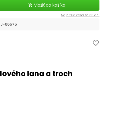
Vložiť do košíka
add_shopping_cart
Najnižšia cena za 30 dní
J-66575
favorite_border
alového lana a troch