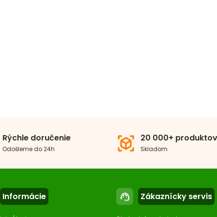
Rýchle doručenie
20 000+ produkto
view_in_ar
Odošleme do 24h
Skladom
Informácie
Zákaznícky servis
support_agent