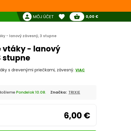
favorite
person
shopping_basket
MÔJ ÚČET
0,00 €
Žiadne produkty
Pokladňa
Obľúbené produkty
áky - lanový závesný, 3 stupne
e vtáky - lanový
3 stupne
táky s drevenými priečkami, závesný.
VIAC
Odošleme
Pondelok 10.08.
Značka:
TRIXIE
6,00 €