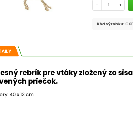
-
+
Kód výrobku:
CXF
TAILY
esný rebrík pre vtáky zložený zo sis
vených priečok.
ry: 40 x 13 cm