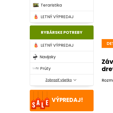
Teraristika
LETNÝ VÝPREDAJ
RYBÁRSKE POTREBY
DE
LETNÝ VÝPREDAJ
Navijaky
Záv
dre
Prúty
expand_more
Zobraziť všetko
Rozme
VÝPREDAJ!