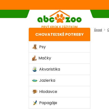
PRVÝ KROK K ZÁŽITKOM
Úvod
C
CHOVATEĽSKÉ POTREBY
Psy
Mačky
Akvaristika
Jazierka
Hlodavce
Papagáje