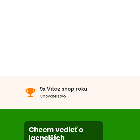
v
9x Víťaz shop roku
emoji_events
Chovateľstvo
Chcem vedieť o
lacnejších