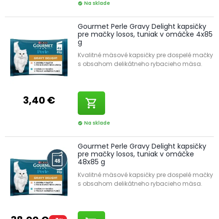
Na sklade
check_circle
Gourmet Perle Gravy Delight kapsičky
pre mačky losos, tuniak v omáčke 4x85
g
Kvalitné mäsové kapsičky pre dospelé mačky
s obsahom delikátneho rybacieho mäsa.
3,40 €
shopping_cart
Na sklade
check_circle
Gourmet Perle Gravy Delight kapsičky
pre mačky losos, tuniak v omáčke
48x85 g
Kvalitné mäsové kapsičky pre dospelé mačky
s obsahom delikátneho rybacieho mäsa.