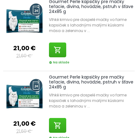
Gourmet Perle kapsičky pre mačky
teľacie, divina, hovädzie, pstruh v šťave
24x85 g
Vlhké krmivo pre dospelé mačky vo forme
kapsičiek s lahodnými malými kúskami
mäsa a zeleninou v ...
21,00 €
shopping_cart
21,60 €
Na sklade
check_circle
Gourmet Perle kapsičky pre mačky
teľacie, divina, hovädzie, pstruh v šťave
24x85 g
Vlhké krmivo pre dospelé mačky vo forme
kapsičiek s lahodnými malými kúskami
mäsa a zeleninou v ...
21,00 €
shopping_cart
21,60 €
Na sklade