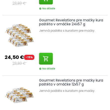
28,80 €
Na sklade
check_circle
Gourmet Revelations pre mačky kura
paštéta v omáčke 24x57 g
Jemná paštéta s kuraťom pre mačky.
24,50 €
-15%
shopping_cart
28,80 €
Na sklade
check_circle
Gourmet Revelations pre mačky kura
paštéta v omáčke 12x57 g
Jemná paštéta s kuraťom pre mačky.