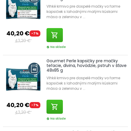
Vlhké krmivo pre dospelé mačky vo forme
kapsičiek s lahodnými malými kúskami
mäsa a zeleninou v ...
40,20 €
-7%
shopping_cart
43,20 €
Na sklade
check_circle
Gourmet Perle kapsičky pre mačky
teľacie, divina, hovädzie, pstruh v šťave
48x85 g
Vlhké krmivo pre dospelé mačky vo forme
kapsičiek s lahodnými malými kúskami
mäsa a zeleninou v ...
40,20 €
-7%
shopping_cart
43,20 €
Na sklade
check_circle