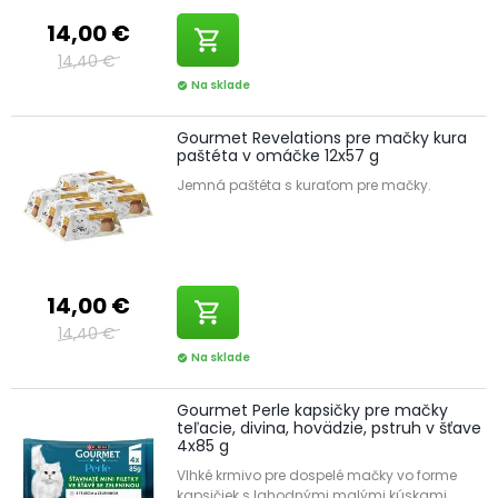
14,00 €
shopping_cart
14,40 €
Na sklade
check_circle
Gourmet Revelations pre mačky kura
paštéta v omáčke 12x57 g
Jemná paštéta s kuraťom pre mačky.
14,00 €
shopping_cart
14,40 €
Na sklade
check_circle
Gourmet Perle kapsičky pre mačky
teľacie, divina, hovädzie, pstruh v šťave
4x85 g
Vlhké krmivo pre dospelé mačky vo forme
kapsičiek s lahodnými malými kúskami