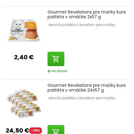
Gourmet Revelations pre mačky kura
paštéta v omáčke 2x57 g
Jemná paštéta s kuraťom pre mačky.
2,40 €
shopping_cart
Na sklade
check_circle
Gourmet Revelations pre mačky kura
paštéta v omáčke 24x57 g
Jemná paštéta s kuraťom pre mačky.
24,50 €
-15%
shopping_cart