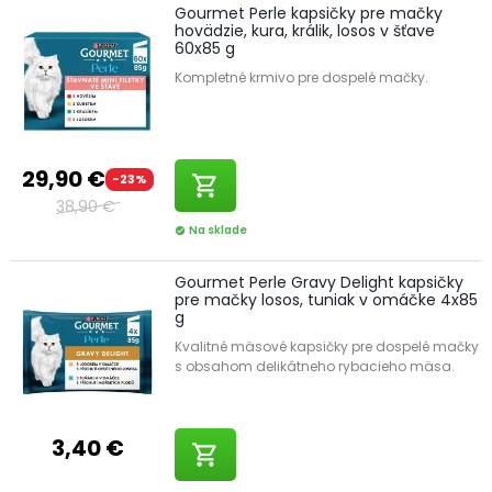
Gourmet Perle kapsičky pre mačky
hovädzie, kura, králik, losos v šťave
60x85 g
Kompletné krmivo pre dospelé mačky.
29,90 €
-23%
shopping_cart
38,90 €
Na sklade
check_circle
Gourmet Perle Gravy Delight kapsičky
pre mačky losos, tuniak v omáčke 4x85
g
Kvalitné mäsové kapsičky pre dospelé mačky
s obsahom delikátneho rybacieho mäsa.
3,40 €
shopping_cart