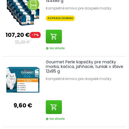
144x85 g
Kompletné krmivo pre dospelé mačky.
DOPRAVA ZDARMA
107,20 €
-7%
shopping_cart
115,20 €
Na sklade
check_circle
Gourmet Perle kapsičky pre mačky
morka, kačica, jahňacie, tuniak v šťave
12x85 g
Kompletné krmivo pre dospelé mačky.
9,60 €
shopping_cart
Na sklade
check_circle