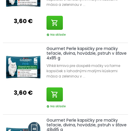
mäsa a zeleninou v ...
3,60 €
shopping_cart
Na sklade
check_circle
Gourmet Perle kapsičky pre mačky
teľacie, divina, hovädzie, pstruh v šťave
4x85 g
Vlhké krmivo pre dospelé mačky vo forme
kapsičiek s lahodnými malými kúskami
mäsa a zeleninou v ...
3,60 €
shopping_cart
Na sklade
check_circle
Gourmet Perle kapsičky pre mačky
teľacie, divina, hovädzie, pstruh v šťave
48x85 g