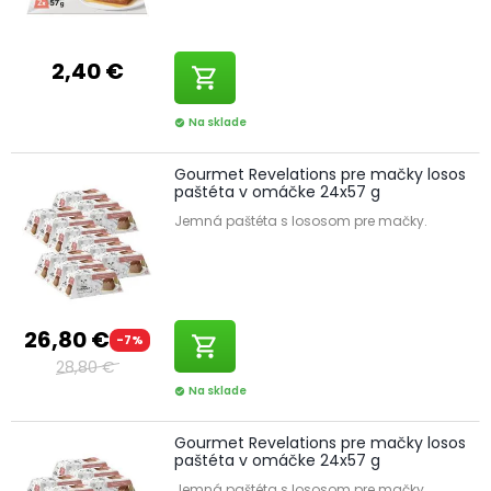
2,40 €
shopping_cart
Na sklade
check_circle
Gourmet Revelations pre mačky losos
paštéta v omáčke 24x57 g
Jemná paštéta s lososom pre mačky.
26,80 €
-7%
shopping_cart
28,80 €
Na sklade
check_circle
Gourmet Revelations pre mačky losos
paštéta v omáčke 24x57 g
Jemná paštéta s lososom pre mačky.