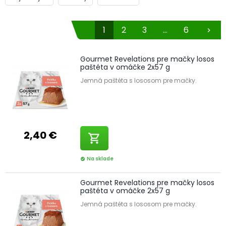
1
2
3
...
6
chevron_right
Gourmet Revelations pre mačky losos
paštéta v omáčke 2x57 g
Jemná paštéta s lososom pre mačky.
2,40 €
shopping_cart
Na sklade
check_circle
Gourmet Revelations pre mačky losos
paštéta v omáčke 2x57 g
Jemná paštéta s lososom pre mačky.