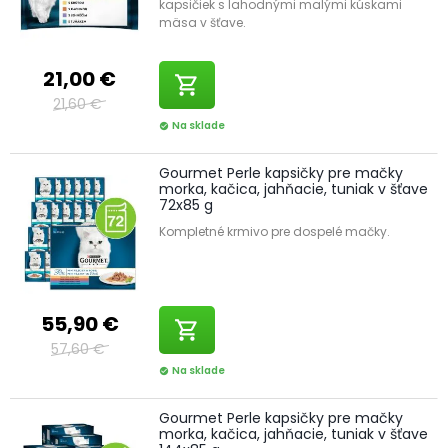
kapsičiek s lahodnými malými kúskami
mäsa v šťave.
21,00 €
shopping_cart
21,60 €
Na sklade
check_circle
Gourmet Perle kapsičky pre mačky
morka, kačica, jahňacie, tuniak v šťave
72x85 g
Kompletné krmivo pre dospelé mačky.
55,90 €
shopping_cart
57,60 €
Na sklade
check_circle
Gourmet Perle kapsičky pre mačky
morka, kačica, jahňacie, tuniak v šťave