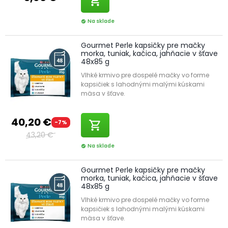
shopping_cart
Na sklade
check_circle
Gourmet Perle kapsičky pre mačky
morka, tuniak, kačica, jahňacie v šťave
48x85 g
Vlhké krmivo pre dospelé mačky vo forme
kapsičiek s lahodnými malými kúskami
mäsa v šťave.
40,20 €
-7%
shopping_cart
43,20 €
Na sklade
check_circle
Gourmet Perle kapsičky pre mačky
morka, tuniak, kačica, jahňacie v šťave
48x85 g
Vlhké krmivo pre dospelé mačky vo forme
kapsičiek s lahodnými malými kúskami
mäsa v šťave.