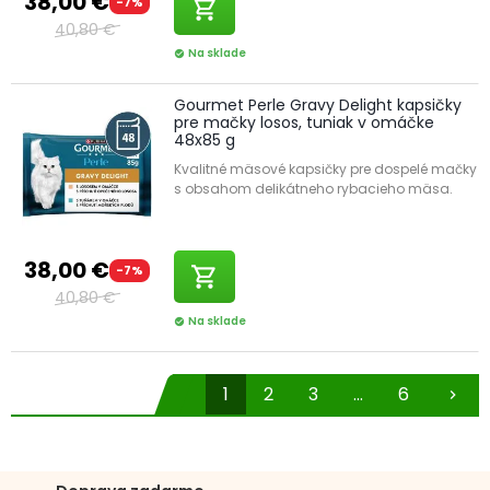
38,00 €
-7%
shopping_cart
40,80 €
Na sklade
check_circle
Gourmet Perle Gravy Delight kapsičky
pre mačky losos, tuniak v omáčke
48x85 g
Kvalitné mäsové kapsičky pre dospelé mačky
s obsahom delikátneho rybacieho mäsa.
38,00 €
-7%
shopping_cart
40,80 €
Na sklade
check_circle
1
2
3
...
6
chevron_right