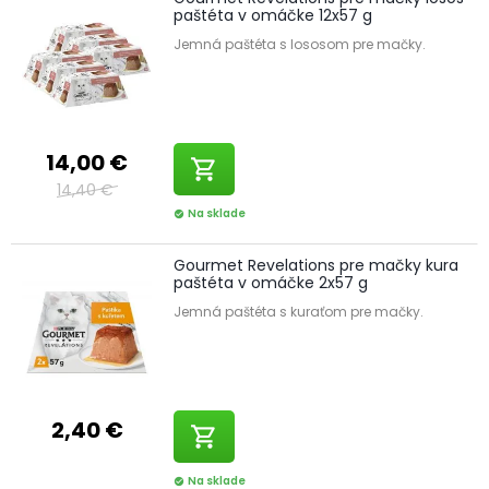
paštéta v omáčke 12x57 g
Jemná paštéta s lososom pre mačky.
14,00 €
shopping_cart
14,40 €
Na sklade
check_circle
Gourmet Revelations pre mačky kura
paštéta v omáčke 2x57 g
Jemná paštéta s kuraťom pre mačky.
2,40 €
shopping_cart
Na sklade
check_circle