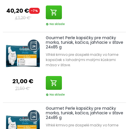
40,20 €
-7%
shopping_cart
43,20 €
Na sklade
check_circle
Gourmet Perle kapsičky pre mačky
morka, tuniak, kačica, jahňacie v šťave
24x85 g
Vlhké krmivo pre dospelé mačky vo forme
kapsičiek s lahodnými malými kúskami
mäsa v šťave.
21,00 €
shopping_cart
21,60 €
Na sklade
check_circle
Gourmet Perle kapsičky pre mačky
morka, tuniak, kačica, jahňacie v šťave
24x85 g
Vlhké krmivo pre dospelé mačky vo forme