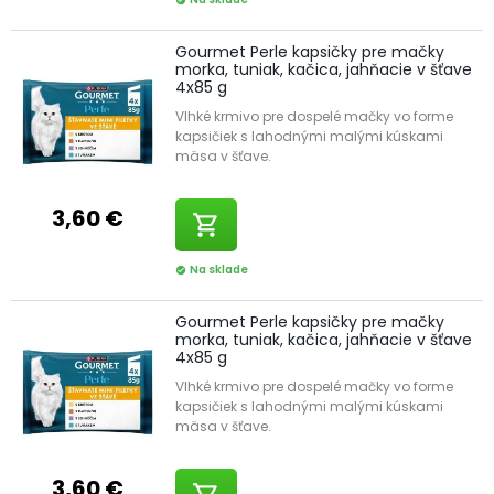
check_circle
Gourmet Perle kapsičky pre mačky
morka, tuniak, kačica, jahňacie v šťave
4x85 g
Vlhké krmivo pre dospelé mačky vo forme
kapsičiek s lahodnými malými kúskami
mäsa v šťave.
3,60 €
shopping_cart
Na sklade
check_circle
Gourmet Perle kapsičky pre mačky
morka, tuniak, kačica, jahňacie v šťave
4x85 g
Vlhké krmivo pre dospelé mačky vo forme
kapsičiek s lahodnými malými kúskami
mäsa v šťave.
3,60 €