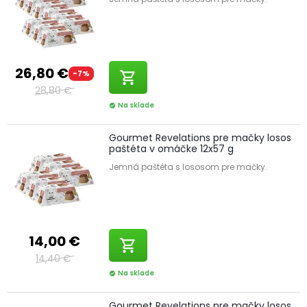
26,80 €
-7%
shopping_cart
28,80 €
Na sklade
check_circle
Gourmet Revelations pre mačky losos
paštéta v omáčke 12x57 g
Jemná paštéta s lososom pre mačky.
14,00 €
shopping_cart
14,40 €
Na sklade
check_circle
Gourmet Revelations pre mačky losos