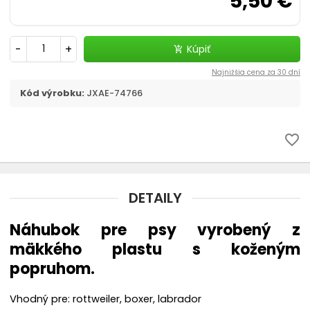
5,50 €
chevron_right
Flexi, Amigo - vodítko samonavíjacie
Vodítka
-
+
Kúpiť
add_shopping_cart
Najnižšia cena za 30 dní
chevron_right
Obojky
Kód výrobku:
JXAE-74766
Postroje
favorite_border
Strojčeky na strihanie
chevron_right
Kozmetika a hygiena
DETAILY
Výcvik a šport
Náhubok pre psy vyrobený z
mäkkého plastu s koženým
Dvierka
popruhom.
Elektronické a GPS obojky
Vhodný pre: rottweiler, boxer, labrador