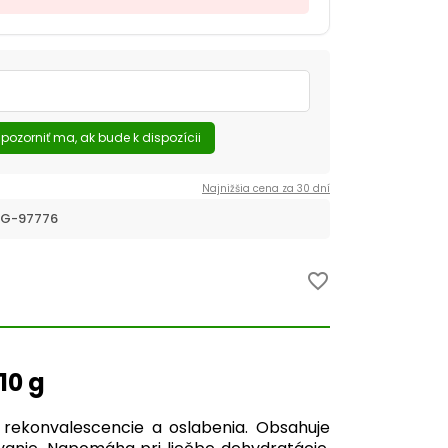
pozorniť ma, ak bude k dispozícii
Najnižšia cena za 30 dní
G-97776
favorite_border
10 g
 rekonvalescencie a oslabenia. Obsahuje