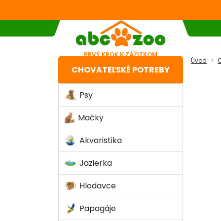
PRVÝ KROK K ZÁŽITKOM
Úvod
C
CHOVATEĽSKÉ POTREBY
Psy
Mačky
Akvaristika
Jazierka
Hlodavce
Papagáje