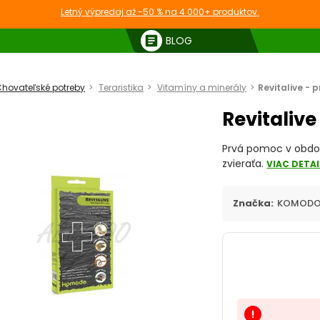
Letný výpredaj až -50 % na 4 000+ produktov.
article
BLOG
hovateľské potreby
Teraristika
Vitamíny a minerály
Revitalive - 
Revitalive
Prvá pomoc v období
zvieraťa.
VIAC DETA
Značka:
KOMOD
priority_high