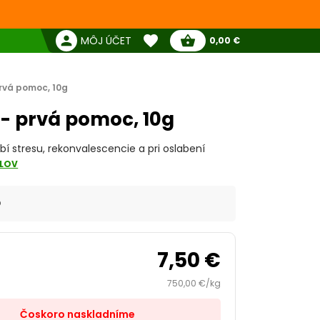
favorite
person
shopping_basket
MÔJ ÚČET
0,00 €
Žiadne produkty
Pokladňa
Obľúbené produkty
prvá pomoc, 10g
 - prvá pomoc, 10g
 stresu, rekonvalescencie a pri oslabení
ILOV
O
7,50 €
750,00 €/kg
Čoskoro naskladníme