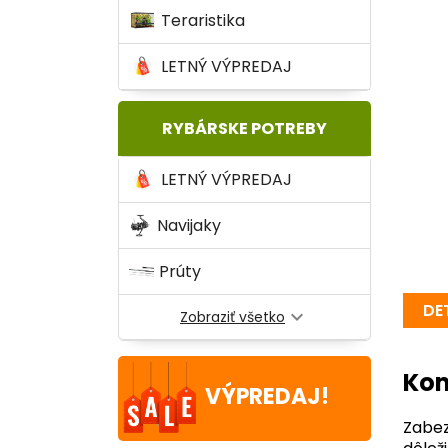
Teraristika
LETNÝ VÝPREDAJ
RYBÁRSKE POTREBY
LETNÝ VÝPREDAJ
Navijaky
Prúty
DE
expand_more
Zobraziť všetko
Kom
VÝPREDAJ!
Zabez