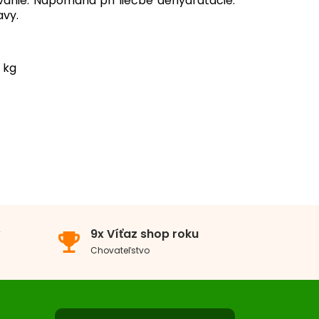
vanie. Napomáha pri liečbe dehydratácie.
avy.
 kg
v
9x Víťaz shop roku
emoji_events
Chovateľstvo