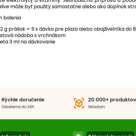
ité elektrolyty a vitamíny. Jednoduchá príprava a podá
alive môže byť použitý samostatne alebo ako doplnok str
 balenia
 2 g prášok = 5 x dávka pre plaza alebo obojživelníka do 8
astová nádoba s vrchnákom
eta 3 ml na dávkovanie
Rýchle doručenie
20 000+ produkto
view_in_ar
Odošleme do 24h
Skladom