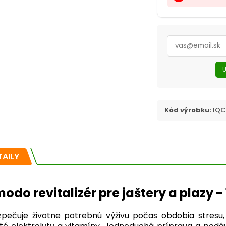
U
Kód výrobku:
IQC
TAILY
odo revitalizér pre jaštery a plazy - 
pečuje životne potrebnú výživu počas obdobia stresu,