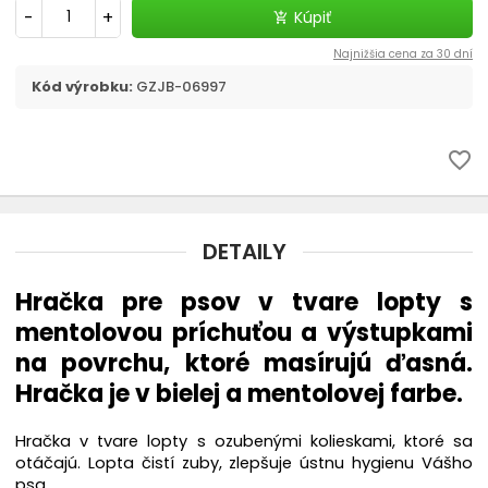
chevron_right
Flexi, Amigo - vodítko samonavíjacie
-
+
Kúpiť
add_shopping_cart
Najnižšia cena za 30 dní
Vodítka
Kód výrobku:
GZJB-06997
chevron_right
Obojky
favorite_border
Postroje
Strojčeky na strihanie
DETAILY
chevron_right
Kozmetika a hygiena
Hračka pre psov v tvare lopty s
mentolovou príchuťou a výstupkami
Výcvik a šport
na povrchu, ktoré masírujú ďasná.
Hračka je v bielej a mentolovej farbe.
Dvierka
Hračka v tvare lopty s ozubenými kolieskami, ktoré sa
Elektronické a GPS obojky
otáčajú. Lopta čistí zuby, zlepšuje ústnu hygienu Vášho
psa.