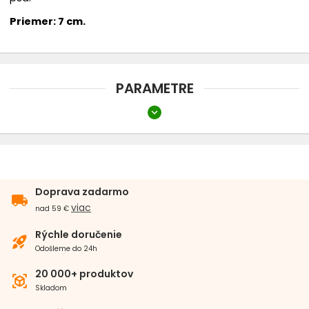
Náhubky
Priemer: 7 cm.
chevron_right
Oblečenie
PARAMETRE
Topánky
expand_more
Farba
Rádiové oplotenie
Zelená
Biela
Búdy
Typ
Doprava zadarmo
Chovateľské vysávače THOMAS
local_shipping
Dentálne
S vôňou
viac
nad 59 €
Materiál
Rýchle doručenie
rocket_launch
Odošleme do 24h
Guma
20 000+ produktov
view_in_ar
Skladom