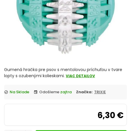
chevron_right
Misky
Vitamíny a liečivá
chevron_right
Hračky
Prepravky
Klietky a ohrádky
Gumená hračka pre psov s mentolovou príchuťou v tvare
chevron_right
Pelechy
lopty s ozubenými kolieskami.
VIAC DETAILOV
Tašky a kabelky
Na Sklade
Odošleme
zajtra
Značka:
TRIXIE
check_circle
event
chevron_right
Cestovanie so psom
6,30 €
Antiparazitiká pre psov