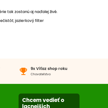
rie tak zostanú aj naďalej živé.
istôt; jazierkový filter
x
0x
v
9x Víťaz shop roku
emoji_events
0x
Chovateľstvo
0x
0x
Chcem vedieť o
lacnejších