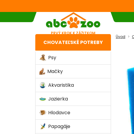
PRVÝ KROK K ZÁŽITKOM
Úvod
C
CHOVATEĽSKÉ POTREBY
Psy
Mačky
Akvaristika
Jazierka
Hlodavce
Papagáje