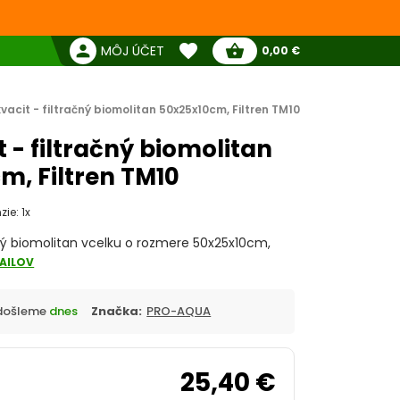
favorite
person
shopping_basket
MÔJ ÚČET
0,00 €
Žiadne produkty
Pokladňa
Obľúbené produkty
vacit - filtračný biomolitan 50x25x10cm, Filtren TM10
 - filtračný biomolitan
m, Filtren TM10
ie: 1x
čný biomolitan vcelku o rozmere 50x25x10cm,
AILOV
Odošleme
dnes
Značka:
PRO-AQUA
25,40 €