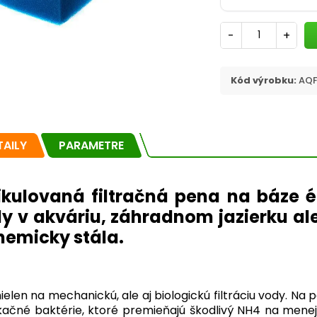
-
+
Kód výrobku:
AQF
TAILY
PARAMETRE
ikulovaná filtračná pena na báze ét
y v akváriu, záhradnom jazierku al
hemicky stála.
 nielen na mechanickú, ale aj biologickú filtráciu vody. Na 
fikačné baktérie, ktoré premieňajú škodlivý NH4 na mene