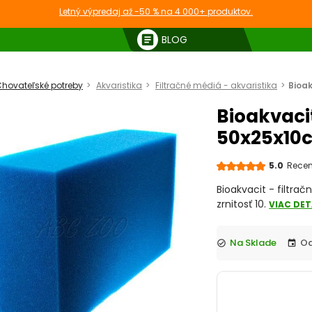
Letný výpredaj až -50 % na 4 000+ produktov.
article
BLOG
hovateľské potreby
Akvaristika
Filtračné médiá - akvaristika
Bioak
Bioakvacit
50x25x10c
5.0
Recenz
Bioakvacit - filtra
zrnitosť 10.
VIAC DET
Na Sklade
check_circle
event