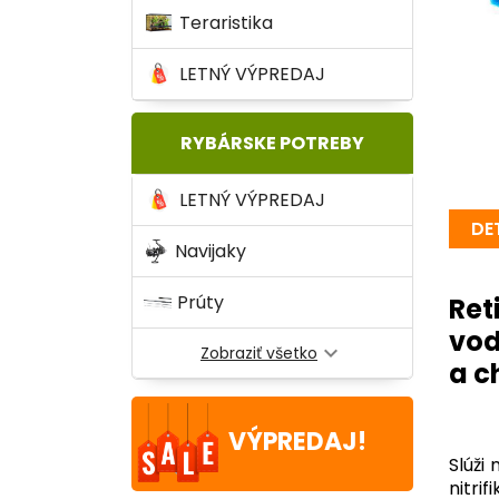
Teraristika
LETNÝ VÝPREDAJ
RYBÁRSKE POTREBY
LETNÝ VÝPREDAJ
DE
Navijaky
Prúty
Ret
vod
expand_more
Zobraziť všetko
a c
VÝPREDAJ!
Slúži
nitri