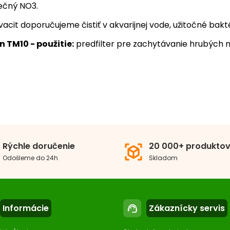
ečný NO3.
vacit doporučujeme čistiť v akvarijnej vode, užitočné bakté
en TM10 - použitie:
predfilter pre zachytávanie hrubých neč
Biomolitan
5.0
5
1
4
Rýchle doručenie
20 000+ produkto
view_in_ar
3
Odošleme do 24h
Skladom
Recenzie: 1
2
1
Informácie
Zákaznícky servis
support_agent