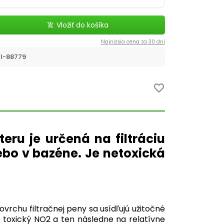
Vložiť do košíka
add_shopping_cart
Najnižšia cena za 30 dní
I-88779
favorite_border
eru je určená na filtráciu
ebo v bazéne. Je netoxická
povrchu filtračnej peny sa usídľujú užitočné
j toxický NO2 a ten následne na relatívne