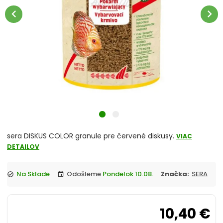
Tabletky
chevron_left
chevron_right
Lyofilizované
Artemia
Cichlidy
Diskusy
Guppy, betty
sera DISKUS COLOR granule pre červené diskusy.
VIAC
DETAILOV
Korytnačky a teráriové živočíchy
Na Sklade
Odošleme
Pondelok 10.08.
Značka:
SERA
check_circle
event
Krevetky a raky
Morské ryby
10,40 €