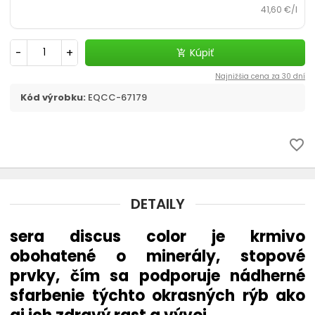
Poter a mladé ryby
41,60 €/l
Zlaté rybky
-
+
Kúpiť
add_shopping_cart
Najnižšia cena za 30 dní
Kód výrobku:
EQCC-67179
favorite_border
DETAILY
sera discus color je krmivo
obohatené o minerály, stopové
prvky, čím sa podporuje nádherné
sfarbenie týchto okrasných rýb ako