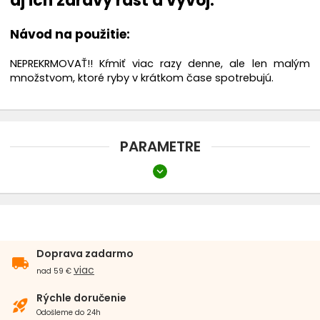
aj ich zdravý rast a vývoj.
Návod na použitie:
NEPREKRMOVAŤ!! Kŕmiť viac razy denne, ale len malým
množstvom, ktoré ryby v krátkom čase spotrebujú.
PARAMETRE
expand_more
Forma krmiva
Granule
Objem balenia
Doprava zadarmo
local_shipping
201 - 500 ml/g
viac
nad 59 €
Rýchle doručenie
rocket_launch
Odošleme do 24h