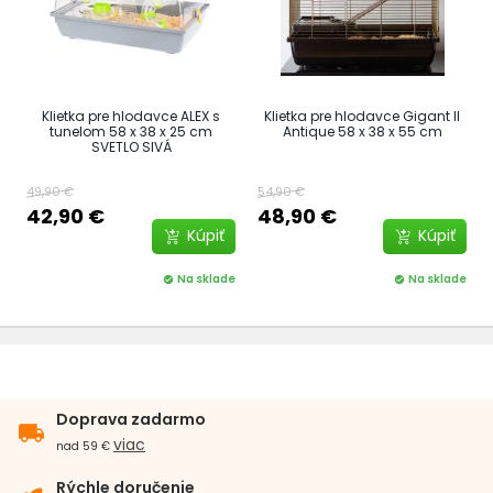
Klietka pre hlodavce ALEX s
Klietka pre hlodavce Gigant II
tunelom 58 x 38 x 25 cm
Antique 58 x 38 x 55 cm
SVETLO SIVÁ
49,90 €
54,90 €
42,90 €
48,90 €
Kúpiť
Kúpiť
Na sklade
Na sklade
check_circle
check_circle
Doprava zadarmo
local_shipping
viac
nad 59 €
Rýchle doručenie