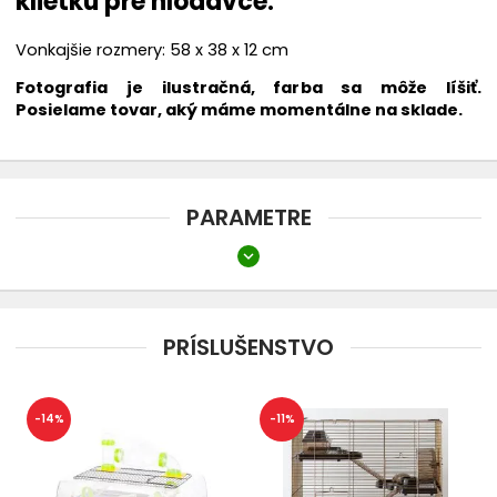
klietku pre hlodavce.
Vonkajšie rozmery: 58 x 38 x 12 cm
Fotografia je ilustračná, farba sa môže líšiť.
Posielame tovar, aký máme momentálne na sklade.
PARAMETRE
expand_more
Dĺžka
40-60 cm
PRÍSLUŠENSTVO
Výška
do 30 cm
-14%
-11%
Druh
Náhradná vanička