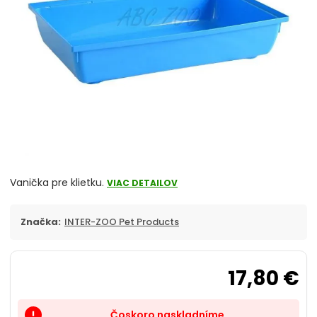
Pre myš
Pre potkana
Pre činčilu
Pre degu
Pre fretku
Pre veveričku
Vanička pre klietku.
VIAC DETAILOV
Pre pieskomila
Značka:
INTER-ZOO Pet Products
Pre ježka
17,80 €
Drevené klietky
Čoskoro naskladníme
priority_high