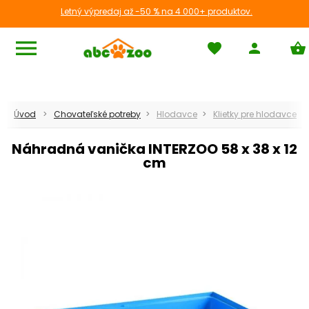
Letný výpredaj až -50 % na 4 000+ produktov.
menu
favorite
person
shopping_basket
Klietky pre hlodavce
Úvod
Chovateľské potreby
Hlodavce
Klietky pre hlodavce
chevron_left
Späť
Náhradná vanička INTERZOO 58 x 38 x 12
cm
apps
Zobraziť všetko
Pre škrečka
Pre morča
Pre králika