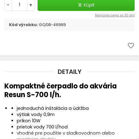
Filtračné médiá
-
+
Kúpiť
add_shopping_cart
Najnižšia cena za 30 dní
Štrky, substráty - akvaristika
Kód výrobku:
GQDB-46989
chevron_right
CO2 v akvariu
favorite_border
Liečivá a vitamíny
Akvaristické pomôcky
DETAILY
Pozadia do akvária
Kompaktné čerpadlo do akvária
Resun S-700 l/h.
Ohrievač
jednoduchá inštalácia a údržba
výtlak vody 0,9m
Riasy v akváriu - odstránenie
príkon 10W
prietok vody 700 l/hod
Automatické krmítko
vhodné pre použitie v sladkovodnom alebo