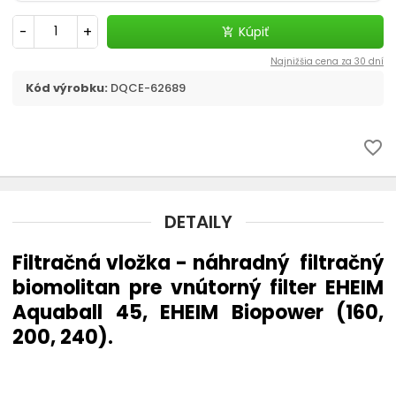
Filtračné médiá
-
+
Kúpiť
add_shopping_cart
Štrky, substráty - akvaristika
Najnižšia cena za 30 dní
Kód výrobku:
DQCE-62689
chevron_right
CO2 v akvariu
favorite_border
Liečivá a vitamíny
Akvaristické pomôcky
DETAILY
Pozadia do akvária
Filtračná vložka - náhradný filtračný
Ohrievač
biomolitan pre vnútorný filter EHEIM
Aquaball 45, EHEIM Biopower (160,
Riasy v akváriu - odstránenie
200, 240).
Automatické krmítko