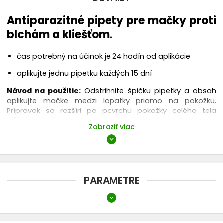
Antiparazitné pipety pre mačky proti
blchám a kliešťom.
čas potrebný na účinok je 24 hodín od aplikácie
aplikujte jednu pipetku každých 15 dní
Návod na použitie:
Odstrihnite špičku pipetky a obsah
aplikujte mačke medzi lopatky priamo na pokožku.
Prípravok sa rozšíri po povrchu pokožky celého tela
difúziou v kožnom maze.
Zobraziť viac
Balenie:
5 ks pipetiek
expand_more
PARAMETRE
expand_more
Typ
Spot-on, pipety