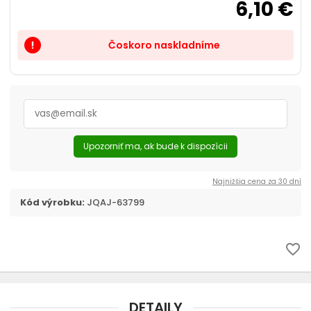
6,10 €
Prepravky a tašky
chevron_right
Kozmetika, úprava
Čoskoro naskladníme
priority_high
Dvierka, ochranné siete
Cestovanie s mačkou
Upozorniť ma, ak bude k dispozícii
Najnižšia cena za 30 dní
Kód výrobku:
JQAJ-63799
favorite_border
DETAILY