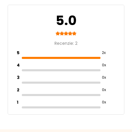
Účinnosť
5.0
menej ako 1 mesiac
Pôsobenie
Recenzie: 2
proti kliešťom
proti blchám
5
2x
4
0x
3
0x
2
0x
1
0x