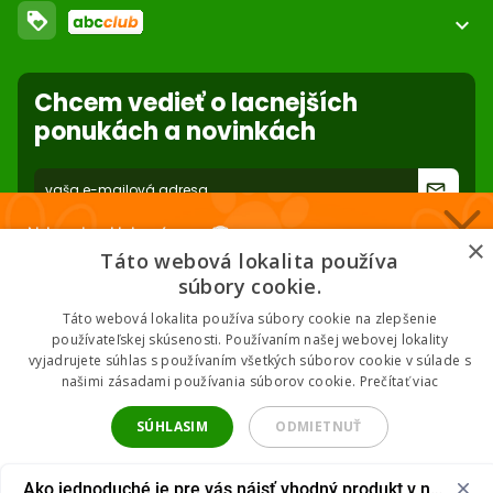
loyalty
O nás
expand_more
Dodacie podmienky
ABC Club
Súbory cookies na stránke
Použite body a nakupujte lacnejšie!
Nastavenia súborov cookie
Reklamácie
Chcem vedieť o lacnejších
Viac info
Ochrana osobných údajov
ponukách a novinkách
Odstúpenie od zmluvy
- online
forward_to_inbox
* Zadaním e-mailu súhlasíte so spracovaním osobných údajov na účely
Nakupuj za klubové ceny 🏆
mailing listu abc-zoo
×
Táto webová lokalita používa
Nižšie ceny na vybrané produkty. 2 % cashback. Členstvo zadarmo.
súbory cookie.
Táto webová lokalita používa súbory cookie na zlepšenie
používateľskej skúsenosti. Používaním našej webovej lokality
vyjadrujete súhlas s používaním všetkých súborov cookie v súlade s
Chcem klubové ceny
našimi zásadami používania súborov cookie.
Prečítať viac
2026 © ABC-ZOO • Všetky práva vyhradené
* Odoslaním súhlasíš so zásadami spracovania údajov.
SÚHLASIM
ODMIETNUŤ
UPRAVIŤ NASTAVENIA
Ako jednoduché je pre vás nájsť vhodný produkt v našom 