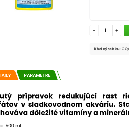
-
+
Kód výrobku:
CQC
TAILY
PARAMETRE
utý prípravok redukujúci rast r
fátov v sladkovodnom akváriu. Sta
hováva dôležité vitamíny a mineráln
ie: 500 ml