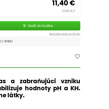
11,40 €
22,80 €/l
Vložiť do košíka
add_shopping_cart
Najnižšia cena za 30 dní
I-61821
favorite_border
ias a zabraňujúci vzniku
bilizuje hodnoty pH a KH.
e látky.