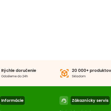
ava vody
Odstránenie fosfátov
Rýchle doručenie
20 000+ produkto
view_in_ar
Odošleme do 24h
Skladom
Informácie
Zákaznícky servis
support_agent