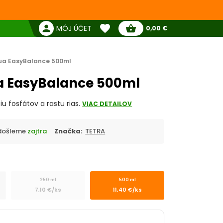
favorite
person
shopping_basket
MÔJ ÚČET
0,00 €
Žiadne produkty
Pokladňa
Obľúbené produkty
ua EasyBalance 500ml
a EasyBalance 500ml
iu fosfátov a rastu rias.
VIAC DETAILOV
Odošleme
zajtra
Značka:
TETRA
250 ml
500 ml
7,10 €/ks
11,40 €/ks