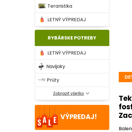
Teraristika
LETNÝ VÝPREDAJ
RYBÁRSKE POTREBY
LETNÝ VÝPREDAJ
Navijaky
DE
Prúty
expand_more
Zobraziť všetko
Tek
fos
Zac
VÝPREDAJ!
Balen