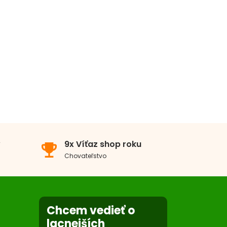
v
9x Víťaz shop roku
emoji_events
Chovateľstvo
Chcem vedieť o
lacnejších