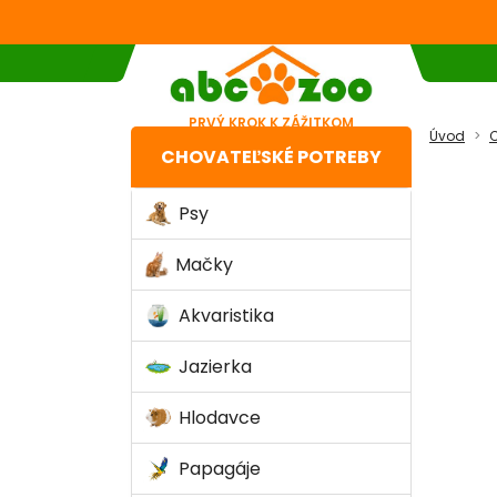
PRVÝ KROK K ZÁŽITKOM
Úvod
C
CHOVATEĽSKÉ POTREBY
Psy
Mačky
Akvaristika
Jazierka
Hlodavce
Papagáje