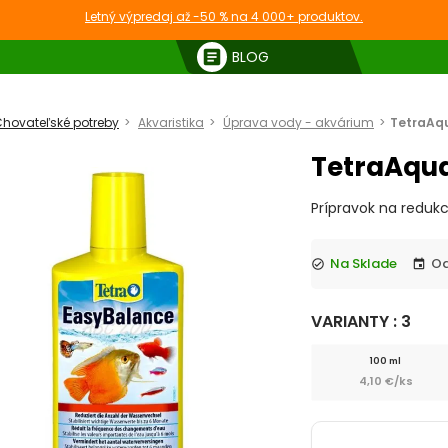
Letný výpredaj až -50 % na 4 000+ produktov.
article
BLOG
hovateľské potreby
Akvaristika
Úprava vody - akvárium
TetraAq
TetraAqu
Prípravok na redukc
Na Sklade
check_circle
event
VARIANTY : 3
100 ml
4,10 €/ks