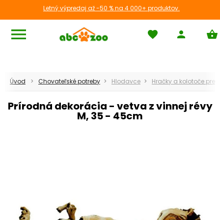
Letný výpredaj až -50 % na 4 000+ produktov.
menu
favorite
person
shopping_basket
Teraristika
Úvod
Chovateľské potreby
Hlodavce
Hračky a kolotoče pre
chevron_left
Späť
Prírodná dekorácia - vetva z vinnej révy
M, 35 - 45cm
apps
Zobraziť všetko
Terárium
Terárium pre korytnačky
Osvetlenie terária