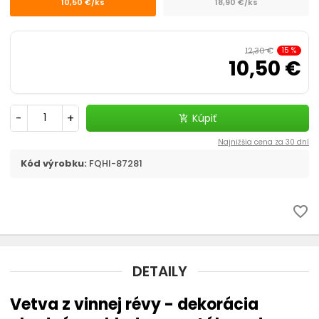
10,50 €/ks
18,90 €/ks
12,30 €
15
%
10,50 €
-
+
Kúpiť
add_shopping_cart
Najnižšia cena za 30 dní
Kód výrobku:
FQHI-87281
favorite_border
DETAILY
Vetva z vinnej révy - dekorácia