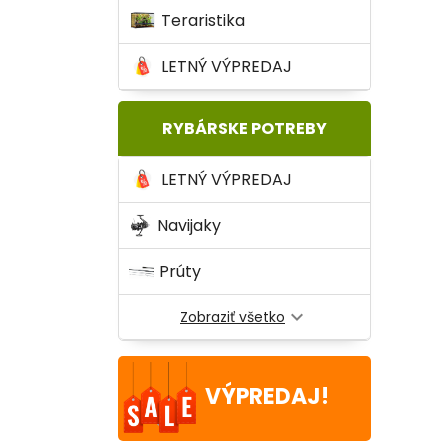
Teraristika
LETNÝ VÝPREDAJ
RYBÁRSKE POTREBY
LETNÝ VÝPREDAJ
Navijaky
Prúty
expand_more
Zobraziť všetko
VÝPREDAJ!