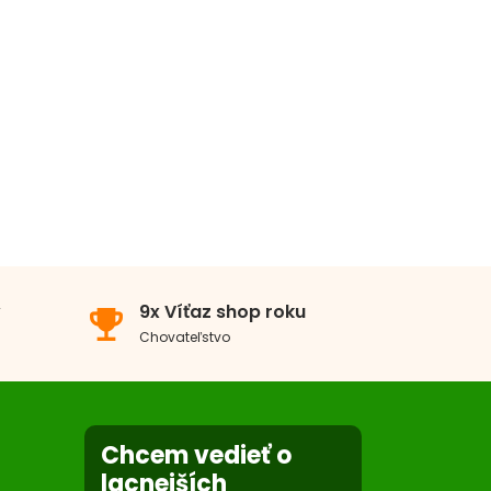
v
9x Víťaz shop roku
emoji_events
Chovateľstvo
Chcem vedieť o
lacnejších