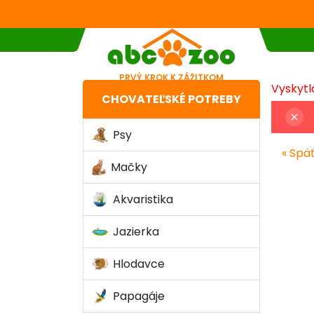
PRVÝ KROK K ZÁŽITKOM
Vyskytla
CHOVATEĽSKÉ POTREBY
close
Psy
« Spä
Mačky
Akvaristika
Jazierka
Hlodavce
Papagáje