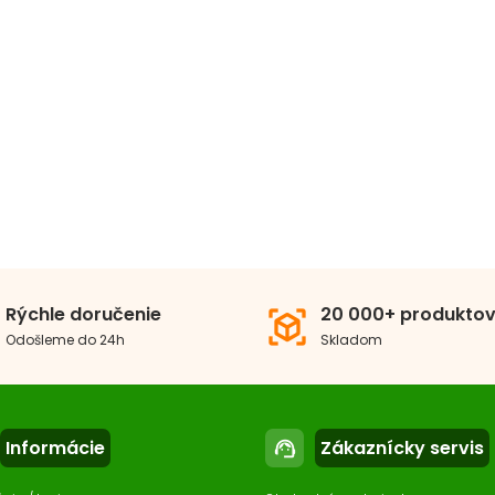
Rýchle doručenie
20 000+ produkto
view_in_ar
Odošleme do 24h
Skladom
Informácie
Zákaznícky servis
support_agent