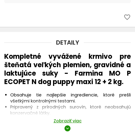
ANIMONDA Integra
favorite_border
APPLAWS
ARATON
DETAILY
BARKING HEADS
Kompletné vyvážené krmivo pre
šteňatá veľkých plemien, gravidné a
BAVARO
laktujúce suky - Farmina MO P
ECOPET N dog puppy maxi 12 + 2 kg.
BELCANDO
Obsahuje tie najlepšie ingrediencie, ktoré prešli
BEWI DOG
všetkými kontrolnými testami.
Pripravený z prírodných surovín, ktoré neobsahujú
konzervačné látky.
BLACK OLYMPUS
Vysoko kvalitná Talianska hydina z rozsiahleho
Zobraziť viac
poľnohospodárstva.
expand_more
BRIT CARE
S probiotikami FOS a MOS podporuje zažívacie funkcie