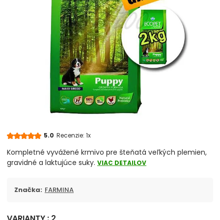
Veterinárne diéty
Jednotlivé plemená
Šteňatá
Dospelé psy
Staršie psy
Psy s nadváhou
5.0
Recenzie: 1x
Bez obilnín
Kompletné vyvážené krmivo pre šteňatá veľkých plemien,
gravidné a laktujúce suky.
VIAC DETAILOV
S citlivou kožou
Značka:
FARMINA
S citlivým trávením
VARIANTY : 2