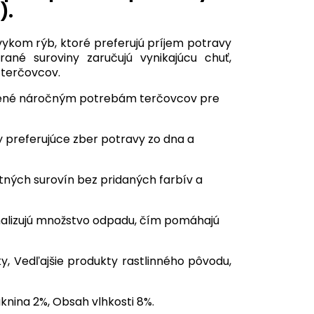
).
ykom rýb, ktoré preferujú príjem potravy
rané suroviny zaručujú vynikajúcu chuť,
 terčovcov.
bené náročným potrebám terčovcov pre
 preferujúce zber potravy zo dna a
itných surovín bez pridaných farbív a
malizujú množstvo odpadu, čím pomáhajú
y, Vedľajšie produkty rastlinného pôvodu,
knina 2%, Obsah vlhkosti 8%.