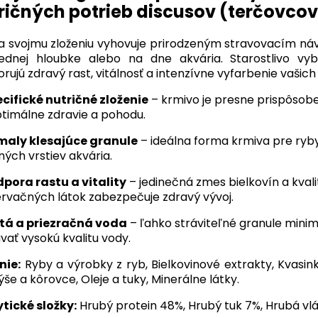
ričných potrieb discusov (terčovcov
 svojmu zloženiu vyhovuje prirodzeným stravovacím náv
ednej hloubke alebo na dne akvária. Starostlivo vyb
rujú zdravý rast, vitálnosť a intenzívne vyfarbenie vašich
cifické nutričné zloženie
– krmivo je presne prispôso
ptimálne zdravie a pohodu.
maly klesajúce granule
– ideálna forma krmiva pre ryby
ných vrstiev akvária.
pora rastu a vitality
– jedinečná zmes bielkovín a kval
rvačných látok zabezpečuje zdravý vývoj.
tá a priezračná voda
– ľahko stráviteľné granule mini
avať vysokú kvalitu vody.
nie:
Ryby a výrobky z ryb, Bielkovinové extrakty, Kvasink
še a kôrovce, Oleje a tuky, Minerálne látky.
tické složky:
Hrubý protein 48%, Hrubý tuk 7%, Hrubá vlá