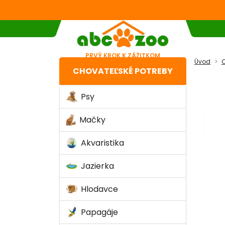
PRVÝ KROK K ZÁŽITKOM
Úvod
C
CHOVATEĽSKÉ POTREBY
Psy
Mačky
Akvaristika
Jazierka
Hlodavce
Papagáje