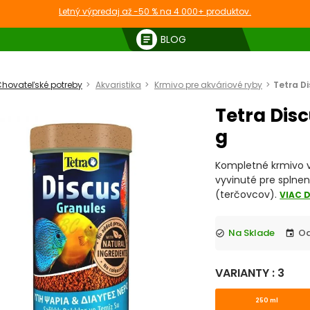
Letný výpredaj až -50 % na 4 000+ produktov.
article
BLOG
hovateľské potreby
Akvaristika
Krmivo pre akváriové ryby
Tetra Di
Tetra Disc
g
Kompletné krmivo v
vyvinuté pre splnen
(terčovcov).
VIAC 
Na Sklade
check_circle
event
VARIANTY : 3
250 ml