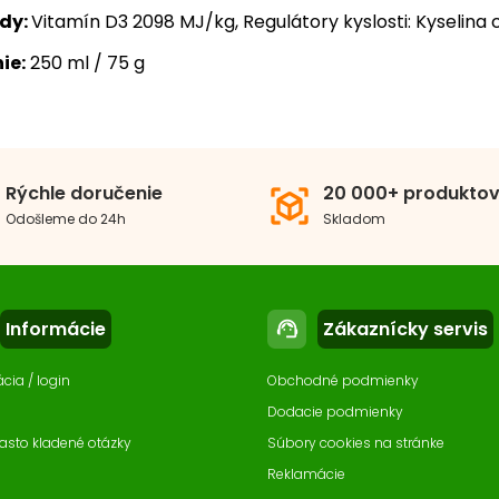
ady:
Vitamín D3 2098 MJ/kg, Regulátory kyslosti: Kyselina
ie:
250 ml / 75 g
ma krmiva
Granule
em balenia
201 - 500 ml/g
Rýchle doručenie
20 000+ produkto
view_in_ar
Odošleme do 24h
Skladom
Informácie
Zákaznícky servis
support_agent
ácia / login
Obchodné podmienky
Dodacie podmienky
asto kladené otázky
Súbory cookies na stránke
Reklamácie