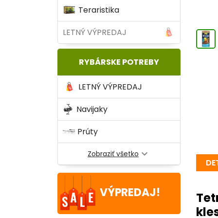
Teraristika
LETNÝ VÝPREDAJ
RYBÁRSKE POTREBY
LETNÝ VÝPREDAJ
Navijaky
Prúty
expand_more
Zobraziť všetko
DE
VÝPREDAJ!
Tet
kle