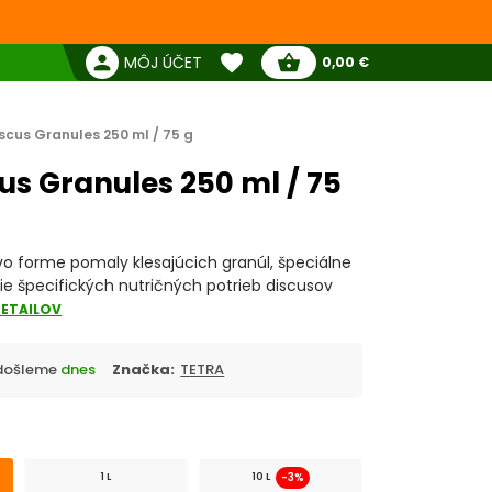
favorite
person
shopping_basket
MÔJ ÚČET
0,00 €
Žiadne produkty
Pokladňa
Obľúbené produkty
scus Granules 250 ml / 75 g
us Granules 250 ml / 75
o forme pomaly klesajúcich granúl, špeciálne
ie špecifických nutričných potrieb discusov
DETAILOV
Odošleme
dnes
Značka:
TETRA
-3%
1 L
10 L