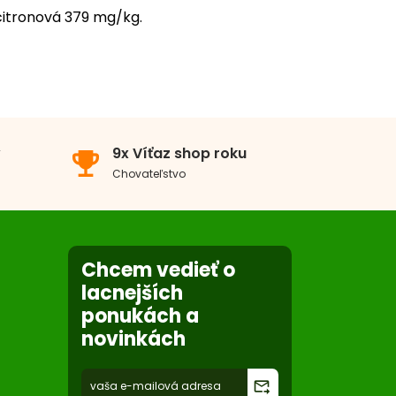
 citronová 379 mg/kg.
v
9x Víťaz shop roku
emoji_events
Chovateľstvo
Chcem vedieť o
lacnejších
ponukách a
novinkách
forward_to_inbox