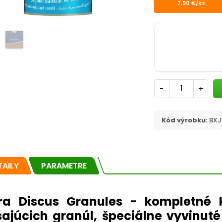
7,90 €/ks
-
+
Kód výrobku:
BXJ
TAILY
PARAMETRE
ra Discus Granules - kompletné
sajúcich granúl, špeciálne vyvinuté