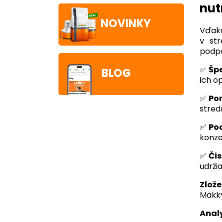
nut
NOVINKY
Vďaka
v str
podpo
✅
Špe
BLOG
ich o
✅
Po
stred
✅
Pod
konze
✅
Čis
udrži
Zlože
Mäkký
Analy