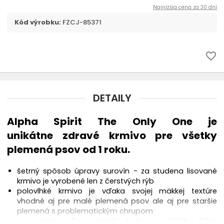
Najnižšia cena za 30 dní
ANIMONDA Integra
Kód výrobku:
FZCJ-85371
APPLAWS
favorite_border
ARATON
BARKING HEADS
DETAILY
BAVARO
Alpha Spirit The Only One je
unikátne zdravé krmivo pre všetky
BELCANDO
plemená psov od 1 roku.
BEWI DOG
šetrný spôsob úpravy surovín - za studena lisované
krmivo je vyrobené len z čerstvých rýb
polovlhké krmivo je vďaka svojej mäkkej textúre
BLACK OLYMPUS
vhodné aj pre malé plemená psov ale aj pre staršie
plemená s problematickým chrupom
BRIT CARE
pri výrobe 1kg granúl bolo použitých 2,8kg