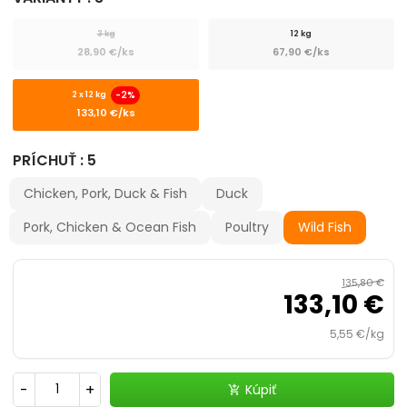
Výhodné balenie
3 kg
12 kg
28,90 €/ks
67,90 €/ks
ACANA
-2%
2 x 12 kg
ARDEN GRANGE
133,10 €/ks
ADVANCE
PRÍCHUŤ : 5
Chicken, Pork, Duck & Fish
Duck
ALDOG
Pork, Chicken & Ocean Fish
Poultry
Wild Fish
ALLEVA
135,80 €
ALPHA SPIRIT
133,10 €
5,55 €/kg
AMBROSIA
AMITY
-
+
Kúpiť
add_shopping_cart