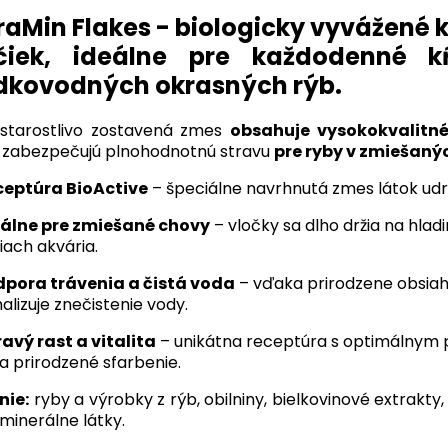
raMin Flakes - biologicky vyvážené
čiek, ideálne pre každodenné 
dkovodných okrasných rýb.
starostlivo zostavená zmes
obsahuje vysokokvalitné
 zabezpečujú plnohodnotnú stravu
pre ryby v zmiešaný
ceptúra BioActive
– špeciálne navrhnutá zmes látok udržu
eálne pre zmiešané chovy
– vločky sa dlho držia na hla
iach akvária.
dpora trávenia a čistá voda
– vďaka prirodzene obsiahn
alizuje znečistenie vody.
avý rast a vitalita
– unikátna receptúra s optimálnym p
 a prirodzené sfarbenie.
nie:
ryby a výrobky z rýb, obilniny, bielkovinové extrakty
 minerálne látky.