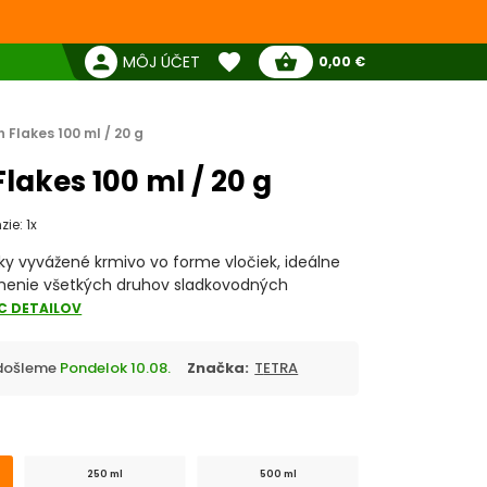
favorite
person
shopping_basket
MÔJ ÚČET
0,00 €
Žiadne produkty
Pokladňa
Obľúbené produkty
 Flakes 100 ml / 20 g
lakes 100 ml / 20 g
ie: 1x
ky vyvážené krmivo vo forme vločiek, ideálne
menie všetkých druhov sladkovodných
C DETAILOV
Odošleme
Pondelok 10.08.
Značka:
TETRA
250 ml
500 ml