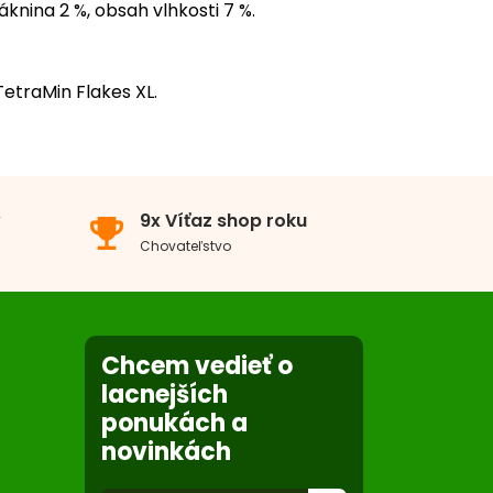
áknina 2 %, obsah vlhkosti 7 %.
TetraMin Flakes XL.
x
0x
v
9x Víťaz shop roku
emoji_events
0x
Chovateľstvo
0x
0x
Chcem vedieť o
lacnejších
ponukách a
novinkách