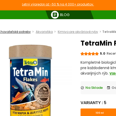
Letný výpredaj až -50 % na 4 000+ produktov.
article
BLOG
hovateľské potreby
Akvaristika
Krmivo pre akváriové ryby
TetraMin
TetraMin F
5.0
Recenz
Kompletné biologic
pre každodenné kŕ
akvarijných rýb.
VIA
Na Sklade
check_circle
event
VARIANTY : 5
100 ml