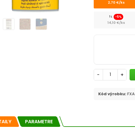
2,70 €/ks
-5%
1 L
14,10 €/ks
-
+
Kód výrobku:
FXA
TAILY
PARAMETRE