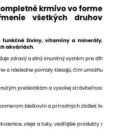
 kompletné krmivo vo forme
kŕmenie všetkých druhov
 funkčné živiny, vitamíny a minerály
,
ch akváriách
.
je zdravý a silný imunitný systém pre dlhý život vašich r
dine a následne pomaly klesajú, čím umožňujú prístup ku 
utým prebiotikám a vysokej stráviteľnosti krmivo zlepšuj
omerom bielkovín a prírodných zložiek bez pridaných f
, kvasnice, oleje a tuky, vedľajšie produkty rastlinného p