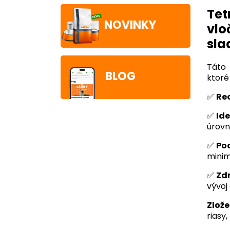
Tet
NOVINKY
vlo
sla
Táto 
BLOG
ktoré
✅
Re
✅
Id
úrovn
✅
Po
minim
✅
Zdr
vývoj
Zlože
riasy,