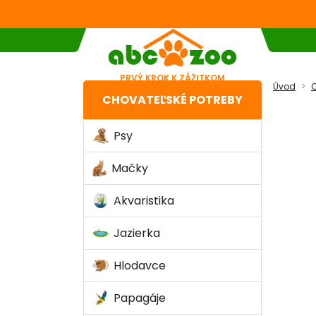
PRVÝ KROK K ZÁŽITKOM
Úvod
C
CHOVATEĽSKÉ POTREBY
Psy
Mačky
Akvaristika
Jazierka
Hlodavce
Papagáje