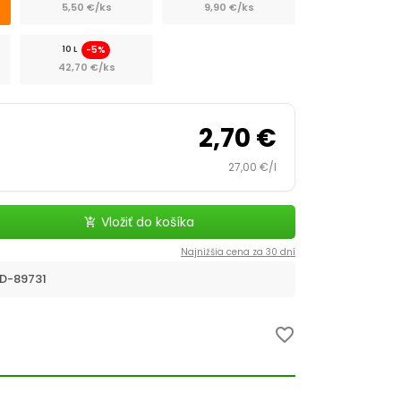
5,50 €/ks
9,90 €/ks
-5%
10 L
42,70 €/ks
2,70 €
27,00 €/l
Vložiť do košíka
add_shopping_cart
Najnižšia cena za 30 dní
D-89731
favorite_border