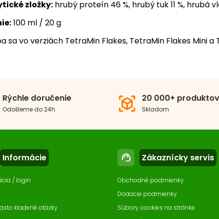
tické zložky:
hrubý proteín 46 %, hrubý tuk 11 %, hrubá vl
ie:
100 ml / 20 g
a sa vo verziách TetraMin Flakes, TetraMin Flakes Mini a 
ma krmiva
Vločky
5.0
5
1
4
em balenia
51 - 100 ml/g
Rýchle doručenie
20 000+ produkto
view_in_ar
3
Odošleme do 24h
Skladom
Recenzie: 1
2
1
Informácie
Zákaznícky servis
support_agent
ácia / login
Obchodné podmienky
Dodacie podmienky
asto kladené otázky
Súbory cookies na stránke