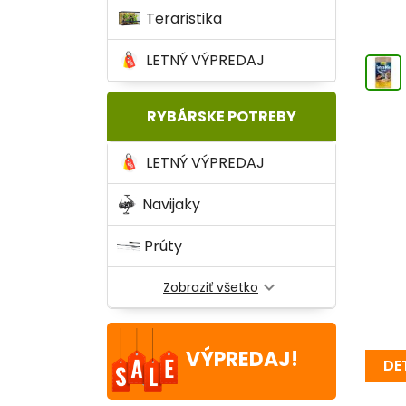
Teraristika
LETNÝ VÝPREDAJ
RYBÁRSKE POTREBY
LETNÝ VÝPREDAJ
Navijaky
Prúty
expand_more
Zobraziť všetko
VÝPREDAJ!
DE