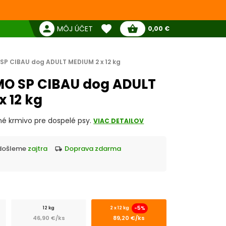
favorite
person
shopping_basket
MÔJ ÚČET
0,00 €
Žiadne produkty
Pokladňa
Obľúbené produkty
SP CIBAU dog ADULT MEDIUM 2 x 12 kg
MO SP CIBAU dog ADULT
x 12 kg
é krmivo pre dospelé psy.
VIAC DETAILOV
Odošleme
zajtra
doprava zdarma
local_shipping
-5%
12 kg
2 x 12 kg
46,90 €/ks
89,20 €/ks