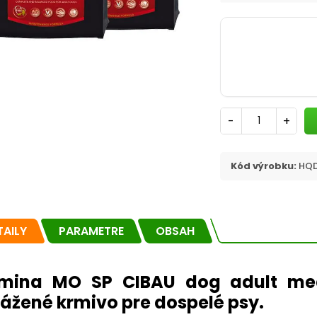
-
+
Kód výrobku:
HQD
TAILY
PARAMETRE
OBSAH
mina MO SP CIBAU dog adult me
ážené krmivo pre dospelé psy.