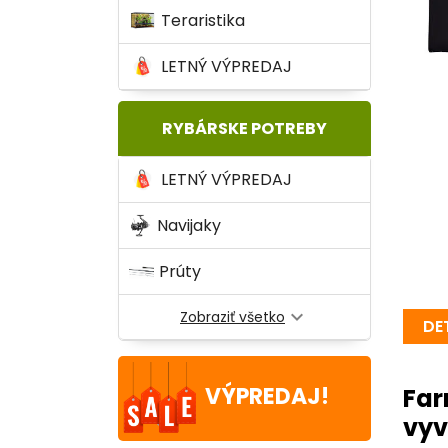
Teraristika
LETNÝ VÝPREDAJ
RYBÁRSKE POTREBY
LETNÝ VÝPREDAJ
Navijaky
Prúty
expand_more
Zobraziť všetko
DE
VÝPREDAJ!
Far
vyv