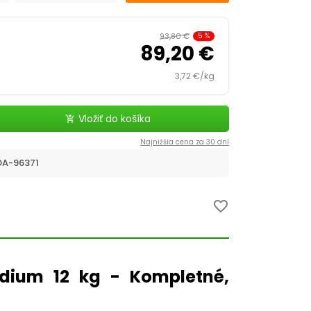
93,80 €
5
%
89,20 €
3,72 €/kg
Vložiť do košíka
add_shopping_cart
Najnižšia cena za 30 dní
A-96371
favorite_border
dium 12 kg - Kompletné,