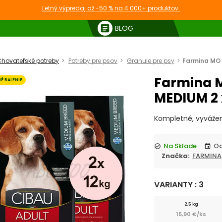
Letný výpredaj až -50 % na 4 000+ produktov.
article
BLOG
hovateľské potreby
Potreby pre psov
Granule pre psy
Farmina MO 
Farmina 
É BALENIE
MEDIUM 2 
Kompletné, vyvážen
Na Sklade
check_circle
event
Značka:
FARMINA
VARIANTY : 3
2,5 kg
15,90 €/ks