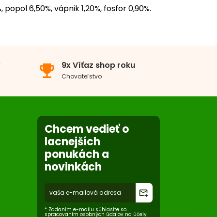
, popol 6,50%, vápnik 1,20%, fosfor 0,90%.
v
9x Víťaz shop roku
emoji_events
Chovateľstvo
Chcem vedieť o
lacnejších
ponukách a
novinkách
forward_to_inbox
* Zadaním e-mailu súhlasíte so
spracovaním osobných údajov na účely