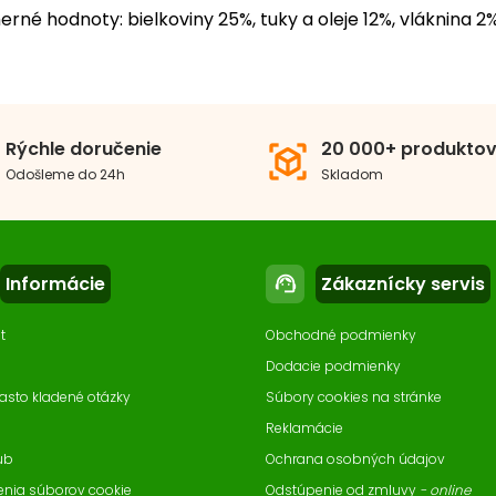
erné hodnoty: bielkoviny 25%, tuky a oleje 12%, vláknina 2%
osť psa
Stredné plemeno
O PRODUKT JE V SADE, KTORÁ TIEŽ OBSAHUJE:
Farmina MO SP CIBAU dog ADULT MEDIUM 12 kg
 psa
Dospelý pes
Rýchle doručenie
20 000+ produkto
view_in_ar
x
Kompletné, vyvážené krmivo pre dospelé psy.
Odošleme do 24h
Skladom
erovaný proteín
Kura
Informácie
Zákaznícky servis
support_agent
t
Obchodné podmienky
Dodacie podmienky
asto kladené otázky
Súbory cookies na stránke
Reklamácie
ub
Ochrana osobných údajov
enia súborov cookie
Odstúpenie od zmluvy
- online