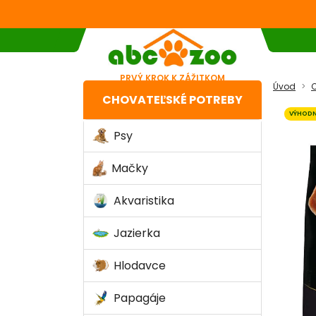
PRVÝ KROK K ZÁŽITKOM
Úvod
C
CHOVATEĽSKÉ POTREBY
VÝHODN
Psy
Mačky
Akvaristika
Jazierka
Hlodavce
Papagáje