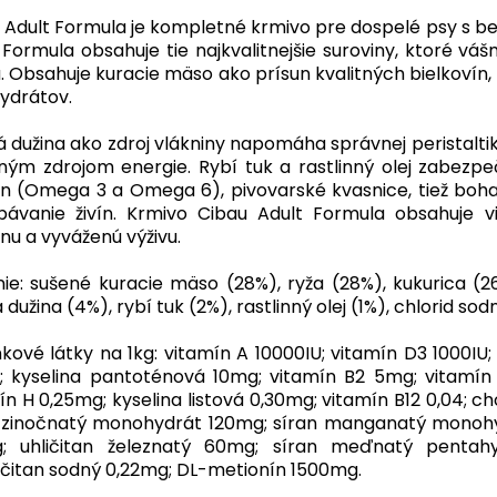
 Adult Formula je kompletné krmivo pre dospelé psy s bež
 Formula obsahuje tie najkvalitnejšie suroviny, ktoré 
u. Obsahuje kuracie mäso ako prísun kvalitných bielkovín,
ydrátov.
 dužina ako zdroj vlákniny napomáha správnej peristaltike
tným zdrojom energie. Rybí tuk a rastlinný olej zabez
ín (Omega 3 a Omega 6), pivovarské kvasnice, tiež boha
bávanie živín. Krmivo Cibau Adult Formula obsahuje vi
nu a vyváženú výživu.
nie: sušené kuracie mäso (28%), ryža (28%), kukurica (2
 dužina (4%), rybí tuk (2%), rastlinný olej (1%), chlorid so
kové látky na 1kg: vitamín A 10000IU; vitamín D3 1000IU;
 kyselina pantoténová 10mg; vitamín B2 5mg; vitamín
ín H 0,25mg; kyselina listová 0,30mg; vitamín B12 0,04; c
 zinočnatý monohydrát 120mg; síran manganatý monohy
; uhličitan železnatý 60mg; síran meďnatý pentah
ičitan sodný 0,22mg; DL-metionín 1500mg.