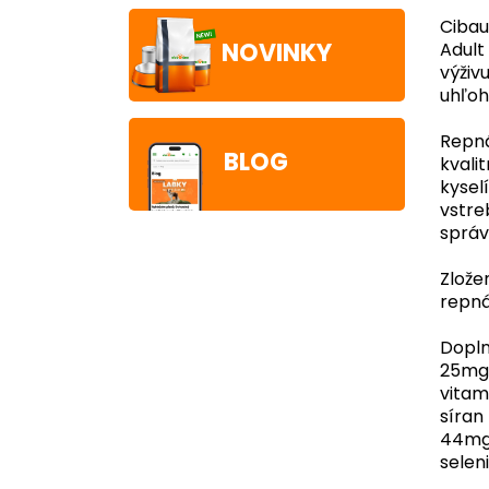
Cibau
NOVINKY
Adult
výživ
uhľoh
Repná
BLOG
kvali
kysel
vstre
správ
Zlože
repná
Dopln
25mg;
vitam
síran
44mg
selen