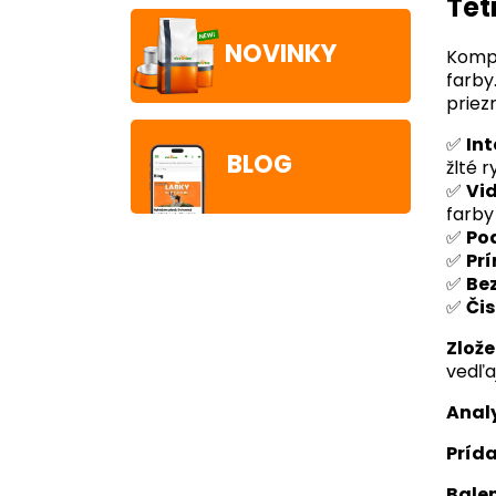
Tet
NOVINKY
Komp
farby
priez
✅
Int
BLOG
žlté 
✅
Vid
farby
✅
Pod
✅
Prí
✅
Be
✅
Čis
Zlože
vedľa
Analy
Prída
Balen