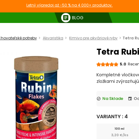
Letný výpredaj až -50 % na 4 000+ produktov.
article
BLOG
hovateľské potreby
Akvaristika
Krmivo pre akváriové ryby
Tetra Ru
Tetra Rubi
5.0
Recenz
Kompletné vločkové
zložkami zvýrazňujú
Na Sklade
check_circle
event
VARIANTY : 4
100 ml
3,20 €/ks