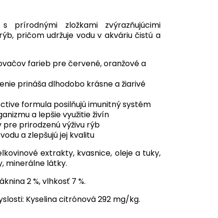
 prírodnými zložkami zvýrazňujúcimi
 rýb, pričom udržuje vodu v akváriu čistú a
vačov farieb pre červené, oranžové a
nie prináša dlhodobo krásne a žiarivé
Active formula posilňujú imunitný systém
anizmu a lepšie využitie živín
 pre prirodzenú výživu rýb
odu a zlepšujú jej kvalitu
elkovinové extrakty, kvasnice, oleje a tuky,
, minerálne látky.
áknina 2 %, vlhkosť 7 %.
slosti: Kyselina citrónová 292 mg/kg.