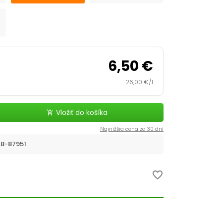
6,50 €
26,00 €/l
Vložiť do košíka
add_shopping_cart
Najnižšia cena za 30 dní
B-87951
favorite_border