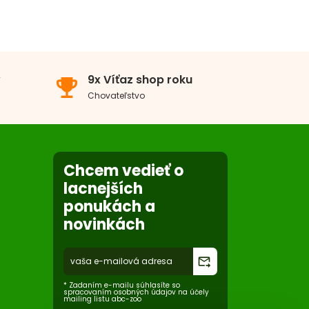
x
0x
v
9x Víťaz shop roku
emoji_events
0x
Chovateľstvo
0x
0x
Chcem vedieť o
lacnejších
ponukách a
novinkách
forward_to_inbox
* Zadaním e-mailu súhlasíte so
spracovaním osobných údajov na účely
mailing listu abc-zoo