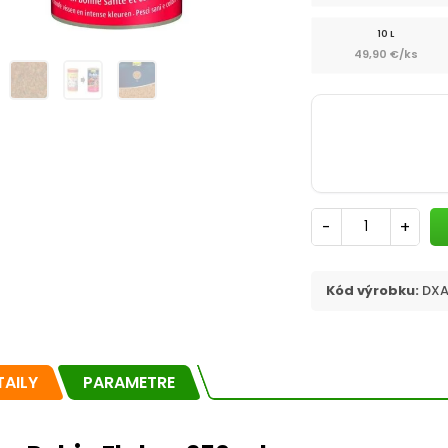
10 L
49,90 €/ks
-
+
Kód výrobku:
DXA
TAILY
PARAMETRE