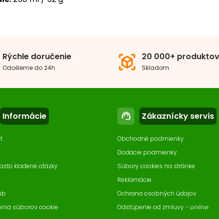
ma krmiva
Vločky
5.0
5
1
4
em balenia
201 - 500 ml/g
Rýchle doručenie
20 000+ produkto
view_in_ar
3
Odošleme do 24h
Skladom
Recenzie: 1
2
1
Informácie
Zákaznícky servis
support_agent
t
Obchodné podmienky
Dodacie podmienky
asto kladené otázky
Súbory cookies na stránke
Reklamácie
ub
Ochrana osobných údajov
enia súborov cookie
Odstúpenie od zmluvy
- online