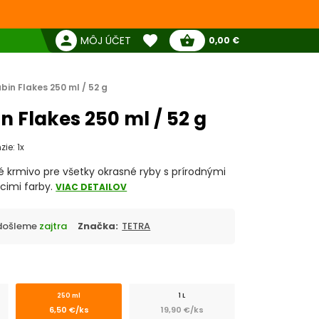
favorite
person
shopping_basket
MÔJ ÚČET
0,00 €
Žiadne produkty
Pokladňa
Obľúbené produkty
bin Flakes 250 ml / 52 g
n Flakes 250 ml / 52 g
ie: 1x
 krmivo pre všetky okrasné ryby s prírodnými
cimi farby.
VIAC DETAILOV
Odošleme
zajtra
Značka:
TETRA
250 ml
1 L
6,50 €/ks
19,90 €/ks