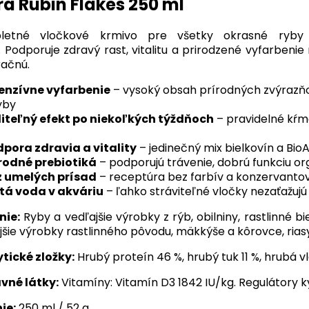
ra Rubin Flakes 250 ml
letné vločkové krmivo pre všetky okrasné ryby s
. Podporuje zdravý rast, vitalitu a prirodzené vyfarbenie
račnú.
enzívne vyfarbenie
– vysoký obsah prírodných zvýrazňo
ryby
iteľný efekt po niekoľkých týždňoch
– pravidelné kŕme
pora zdravia a vitality
– jedinečný mix bielkovín a Bio
rodné prebiotiká
– podporujú trávenie, dobrú funkciu org
z umelých prísad
– receptúra bez farbív a konzervantov
tá voda v akváriu
– ľahko stráviteľné vločky nezaťažujú v
nie:
Ryby a vedľajšie výrobky z rýb, obilniny, rastlinné bi
jšie výrobky rastlinného pôvodu, mäkkýše a kôrovce, riasy
tické zložky:
Hrubý proteín 46 %, hrubý tuk 11 %, hrubá vl
vné látky:
Vitamíny: Vitamín D3 1842 IU/kg. Regulátory ky
ie:
250 ml / 52 g