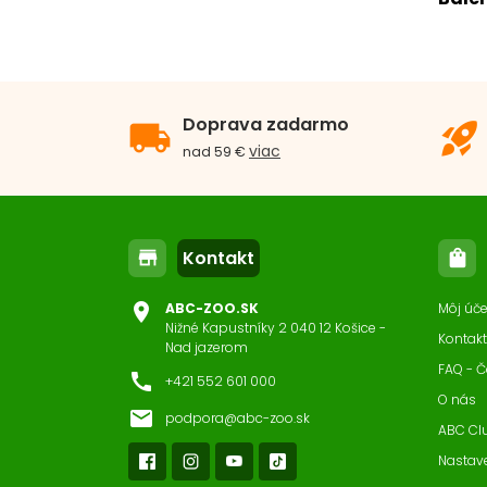
For
Obj
Doprava zadarmo
local_shipping
rocket_launch
viac
nad 59 €
Kontakt
store
shopping_bag
location_on
ABC-ZOO.SK
Môj úče
Nižné Kapustníky 2 040 12 Košice -
Kontakt
Nad jazerom
FAQ - Č
call
+421 552 601 000
O nás
email
podpora@abc-zoo.sk
ABC Cl
Nastav