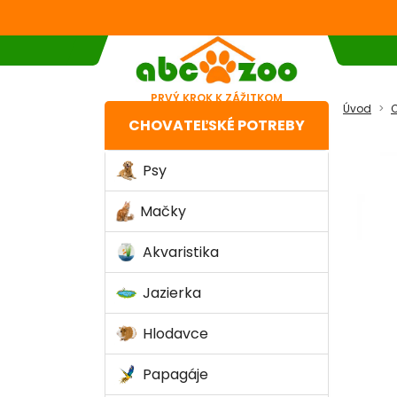
PRVÝ KROK K ZÁŽITKOM
Úvod
C
CHOVATEĽSKÉ POTREBY
Psy
Mačky
Akvaristika
Jazierka
Hlodavce
Papagáje